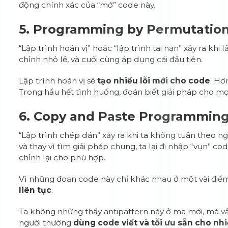
động chính xác của “mớ” code này.
5. Programming by Permutatio
“Lập trình hoán vị” hoặc “lập trình tai nạn” xảy ra khi
chỉnh nhỏ lẻ, và cuối cùng áp dụng cái đầu tiên.
Lập trình hoán vị sẽ
tạo nhiều lỗi mới cho code
. Hơ
Trong hầu hết tình huống, đoán biết giải pháp cho mọi
6. Copy and Paste Programmin
“Lập trình chép dán” xảy ra khi ta không tuân theo n
và thay vì tìm giải pháp chung, ta lại đi nhập “vụn” c
chỉnh lại cho phù hợp.
Vì những đoạn code này chỉ khác nhau ở một vài điểm
liên tục
.
Ta không những thấy antipattern này ở ma mới, mà vẫn
người thường
dùng code viết và tỗi ưu sẵn cho nh