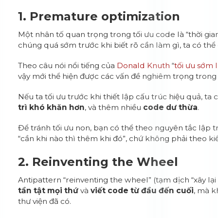
1. Premature optimization
Một nhân tố quan trọng trong tối ưu code là “thời gian
chúng quá sớm trước khi biết rõ cần làm gì, ta có th
Theo câu nói nổi tiếng của
Donald Knuth
“
tối ưu sớm l
vậy mới thể hiện được các vấn đề nghiêm trọng trong t
Nếu ta tối ưu trước khi thiết lập cấu trúc hiệu quả, ta
trì khó khăn hơn
, và thêm nhiều
code dư thừa
.
Để tránh tối ưu non, bạn có thể theo nguyên tắc lập 
“cần khi nào thì thêm khi đó”, chứ không phải theo kiể
2. Reinventing the Wheel
Antipattern “reinventing the wheel” (tạm dịch “xây lại
tần tật mọi thứ
và
viết code từ đầu đến cuối
, mà 
thư viện đã có.