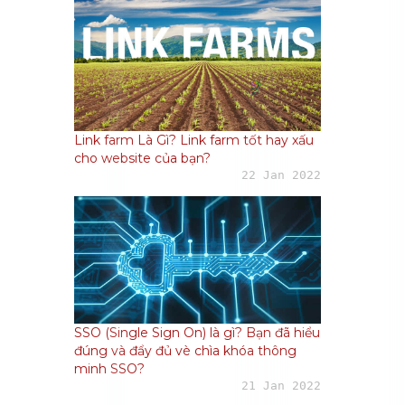
Link farm Là Gì? Link farm tốt hay xấu
cho website của bạn?
22 Jan 2022
SSO (Single Sign On) là gì? Bạn đã hiểu
đúng và đẩy đủ vè chìa khóa thông
minh SSO?
21 Jan 2022