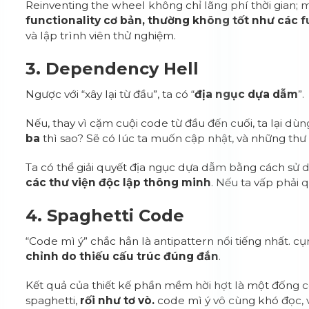
Reinventing the wheel không chỉ lãng phí thời gian;
functionality cơ bản, thường không tốt như các 
và lập trình viên thử nghiệm.
3. Dependency Hell
Ngược với “xây lại từ đầu”, ta có “
địa ngục dựa dẫm
”.
Nếu, thay vì cặm cuội code từ đầu đến cuối, ta lại dù
ba
thì sao? Sẽ có lúc ta muốn cập nhật, và những thư 
Ta có thể giải quyết địa ngục dựa dẫm bằng cách s
các thư viện độc lập thông minh
. Nếu ta vấp phải 
4. Spaghetti Code
“Code mì ý” chắc hẳn là antipattern nổi tiếng nhất. c
chỉnh do thiếu cấu trúc đúng đắn
.
Kết quả của thiết kế phần mềm hời hợt là một đống 
spaghetti,
rối như tơ vò.
code mì ý vô cùng khó đọc, 