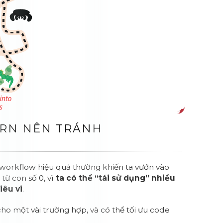
TERN NÊN TRÁNH
p workflow hiệu quả thường khiến ta vướn vào
 từ con số 0, vì
ta có thể “tái sử dụng” nhiều
iêu vi
.
cho một vài trường hợp, và có thể tối ưu code