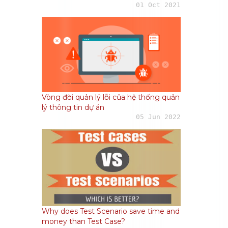
01 Oct 2021
Vòng đời quản lý lỗi của hệ thống quản
lý thông tin dự án
05 Jun 2022
Why does Test Scenario save time and
money than Test Case?