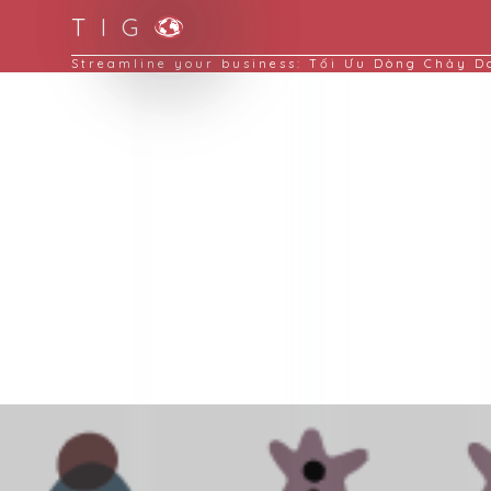
T I G
Streamline your business: Tối Ưu Dòng Chảy 