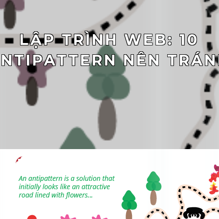
LẬP TRÌNH WEB: 10
NTIPATTERN NÊN TRÁ