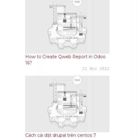
How to Create Qweb Report in Odoo
16?
21 Nov 2022
Cách cài đặt drupal trên centos 7