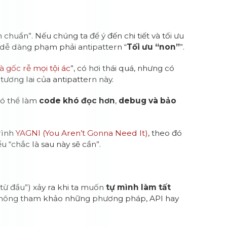
 chuẩn”. Nếu chúng ta để ý đến chi tiết và tối ưu
ể dễ dàng phạm phải antipattern “
Tối ưu “non”
”.
à gốc rễ mọi tội ác
”, có hơi thái quá, nhưng có
ương lai của antipattern này.
 có thể làm
code khó đọc hơn
,
debug và bảo
trình
YAGNI (You Aren’t Gonna Need It)
, theo đó
u “chắc là sau này sẽ cần”.
 từ đầu”) xảy ra khi ta muốn
tự mình làm tất
không tham khảo những phương pháp, API hay