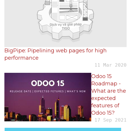
BigPipe: Pipelining web pages for high
performance
11 Mar 2020
Odoo 15
Roadmap -
What are the
expected
features of
Odoo 15?
17 Sep 2021