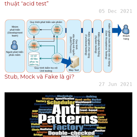
thuật “acid test”
05 Dec 2021
Stub, Mock và Fake là gì?
27 Jun 2021