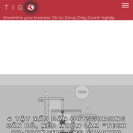
T I G
4 TẬT XẤU DÂN OUTSOURCING
CẦN BỎ, NẾU MUỐN LÀM “TECH
CO-FOUNDER” CHO STARTUP