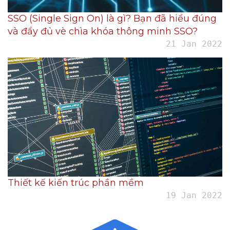
SSO (Single Sign On) là gì? Bạn đã hiểu đúng
và đẩy đủ vè chìa khóa thông minh SSO?
21 Jan 2022
Thiết kế kiến trúc phần mềm
19 Jan 2022