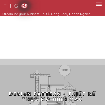
T I G
DESIGN PATTERN - THIẾT KẾ
THEO MÔ HÌNH MẪU