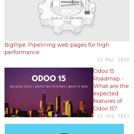
BigPipe: Pipelining web pages for high
performance
11 Mar 2020
Odoo 15
Roadmap -
What are the
expected
features of
Odoo 15?
17 Sep 2021