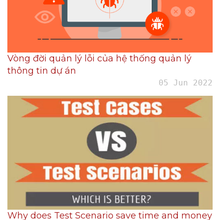
Vòng đời quản lý lỗi của hệ thống quản lý
thông tin dự án
05 Jun 2022
Why does Test Scenario save time and money