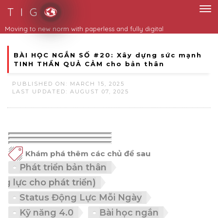
T I G
Moving to new norm with paperless and fully digital
BÀI HỌC NGẮN SỐ #20: Xây dựng sức mạnh
TINH THẦN QUẢ CẢM cho bản thân
PUBLISHED ON: MARCH 15, 2025
LAST UPDATED: AUGUST 07, 2025
Khám phá thêm các chủ đề sau
Phát triển bản thân
(động lực cho phát triển)
Status Động Lực Mỗi Ngày
Kỹ năng 4.0
Bài học ngắn