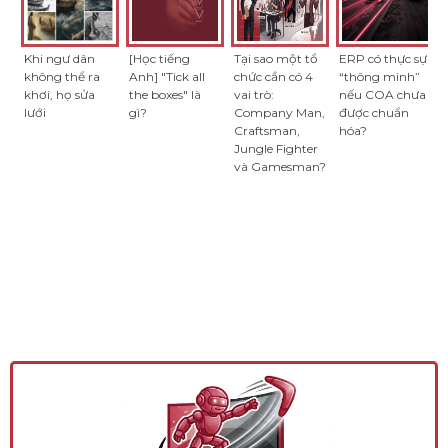
Khi ngư dân
[Học tiếng
Tại sao một tổ
ERP có thực sự
không thể ra
Anh] "Tick all
chức cần có 4
“thông minh”
khơi, họ sửa
the boxes" là
vai trò:
nếu COA chưa
lưới
gì?
Company Man,
được chuẩn
Craftsman,
hóa?
Jungle Fighter
và Gamesman?