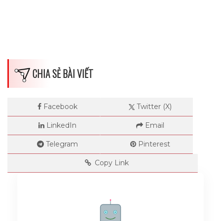
CHIA SẺ BÀI VIẾT
Dimensions
--
Facebook
Twitter (X)
LinkedIn
Email
Impressions
Telegram
Pinterest
Copy Link
--
Average CTR