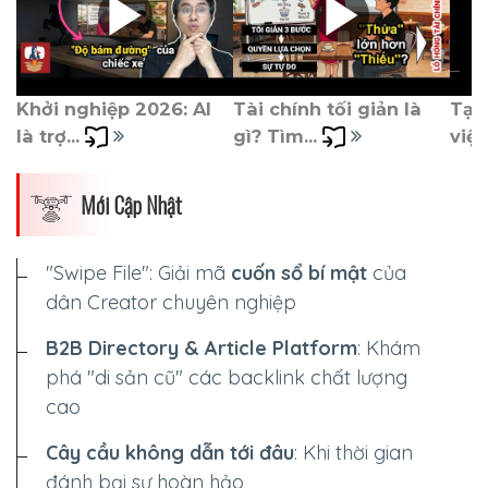
Khởi nghiệp 2026: AI 
Tài chính tối giản là 
Tại
là trợ... 
gì? Tìm... 
việc 
Mới Cập Nhật
"Swipe File": Giải mã
cuốn sổ bí mật
của
dân Creator chuyên nghiệp
B2B Directory & Article Platform
: Khám
phá "di sản cũ" các backlink chất lượng
cao
Cây cầu không dẫn tới đâu
: Khi thời gian
đánh bại sự hoàn hảo