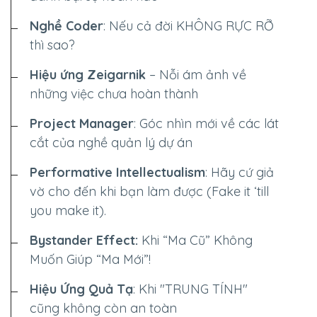
Nghề Coder
: Nếu cả đời
KHÔNG RỰC RỠ
thì sao?
Hiệu ứng Zeigarnik
– Nỗi ám ảnh về
những việc chưa hoàn thành
Project Manager
: Góc nhìn mới về các lát
cắt của nghề quản lý dự án
Performative Intellectualism
: Hãy cứ giả
vờ cho đến khi bạn làm được (Fake it ‘till
you make it).
Bystander Effect:
Khi “Ma Cũ” Không
Muốn Giúp “Ma Mới”!
Hiệu Ứng Quả Tạ
: Khi "TRUNG TÍNH"
cũng không còn an toàn