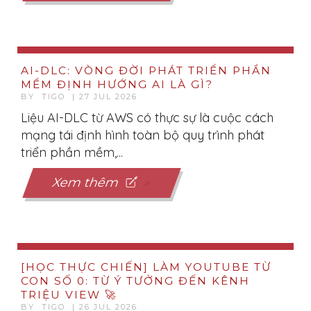
AI-DLC: VÒNG ĐỜI PHÁT TRIỂN PHẦN
MỀM ĐỊNH HƯỚNG AI LÀ GÌ?
BY TIGO | 27 JUL 2026
Liệu AI-DLC từ AWS có thực sự là cuộc cách
mạng tái định hình toàn bộ quy trình phát
triển phần mềm,...
Xem thêm
[HỌC THỰC CHIẾN] LÀM YOUTUBE TỪ
CON SỐ 0: TỪ Ý TƯỞNG ĐẾN KÊNH
TRIỆU VIEW 🚀
BY TIGO | 26 JUL 2026