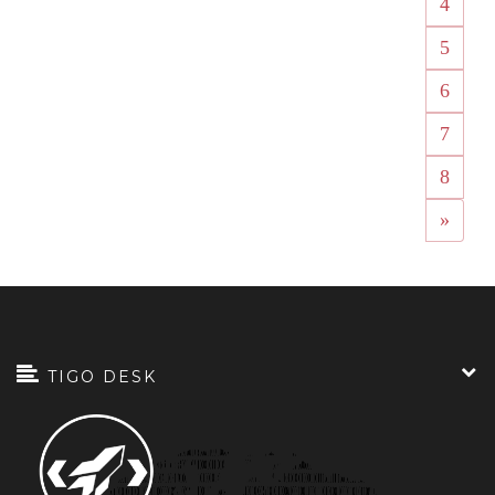
4
5
6
7
8
»
TIGO DESK