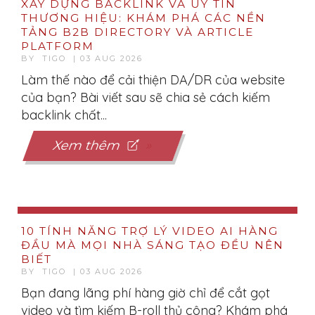
XÂY DỰNG BACKLINK VÀ UY TÍN
THƯƠNG HIỆU: KHÁM PHÁ CÁC NỀN
TẢNG B2B DIRECTORY VÀ ARTICLE
PLATFORM
BY TIGO | 03 AUG 2026
Làm thế nào để cải thiện DA/DR của website
của bạn? Bài viết sau sẽ chia sẻ cách kiếm
backlink chất...
Xem thêm
10 TÍNH NĂNG TRỢ LÝ VIDEO AI HÀNG
ĐẦU MÀ MỌI NHÀ SÁNG TẠO ĐỀU NÊN
BIẾT
BY TIGO | 03 AUG 2026
Bạn đang lãng phí hàng giờ chỉ để cắt gọt
video và tìm kiếm B-roll thủ công? Khám phá