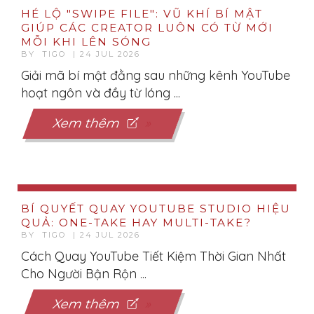
HÉ LỘ "SWIPE FILE": VŨ KHÍ BÍ MẬT
GIÚP CÁC CREATOR LUÔN CÓ TỪ MỚI
MỖI KHI LÊN SÓNG
BY TIGO | 24 JUL 2026
Giải mã bí mật đằng sau những kênh YouTube
hoạt ngôn và đầy từ lóng ...
Xem thêm
BÍ QUYẾT QUAY YOUTUBE STUDIO HIỆU
QUẢ: ONE-TAKE HAY MULTI-TAKE?
BY TIGO | 24 JUL 2026
Cách Quay YouTube Tiết Kiệm Thời Gian Nhất
Cho Người Bận Rộn ...
Xem thêm