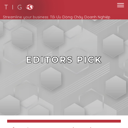
T I G
Streamline your business: Tối Ưu Dòng Chảy Doanh Nghiệp
EDITORS PICK