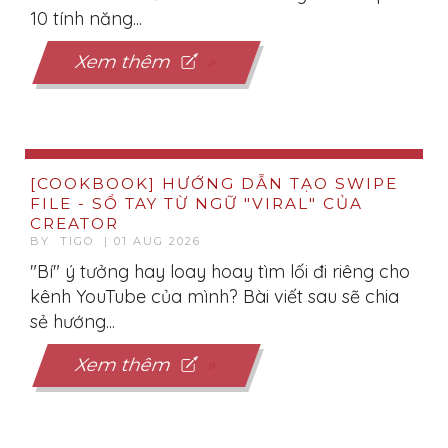
10 tính năng...
Xem thêm
[COOKBOOK] HƯỚNG DẪN TẠO SWIPE
FILE - SỔ TAY TỪ NGỮ "VIRAL" CỦA
CREATOR
BY TIGO | 01 AUG 2026
"Bí" ý tưởng hay loay hoay tìm lối đi riêng cho
kênh YouTube của mình? Bài viết sau sẽ chia
sẻ hướng...
Xem thêm