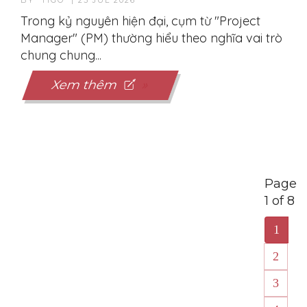
BY TIGO | 23 JUL 2026
Trong kỷ nguyên hiện đại, cụm từ "Project
Manager" (PM) thường hiểu theo nghĩa vai trò
chung chung...
Xem thêm
Page
1 of 8
1
2
3