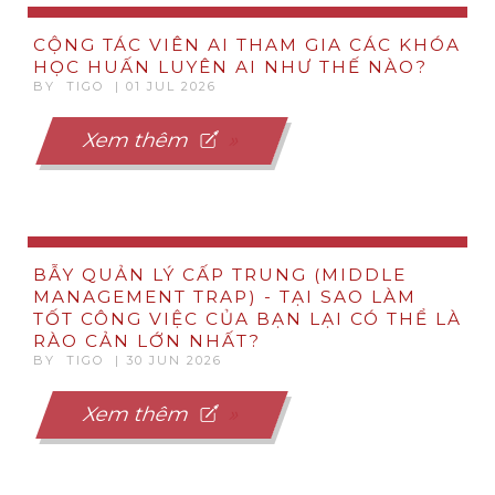
CỘNG TÁC VIÊN AI THAM GIA CÁC KHÓA
HỌC HUẤN LUYÊN AI NHƯ THẾ NÀO?
BY TIGO | 01 JUL 2026
Xem thêm
BẪY QUẢN LÝ CẤP TRUNG (MIDDLE
MANAGEMENT TRAP) - TẠI SAO LÀM
TỐT CÔNG VIỆC CỦA BẠN LẠI CÓ THỂ LÀ
RÀO CẢN LỚN NHẤT?
BY TIGO | 30 JUN 2026
Xem thêm