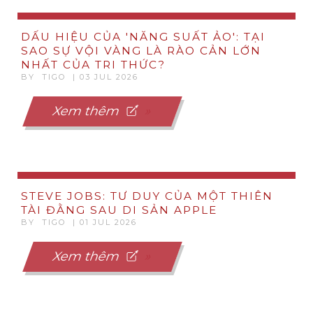
DẤU HIỆU CỦA 'NĂNG SUẤT ẢO': TẠI
SAO SỰ VỘI VÀNG LÀ RÀO CẢN LỚN
NHẤT CỦA TRI THỨC?
BY TIGO | 03 JUL 2026
Xem thêm
STEVE JOBS: TƯ DUY CỦA MỘT THIÊN
TÀI ĐẰNG SAU DI SẢN APPLE
BY TIGO | 01 JUL 2026
Xem thêm