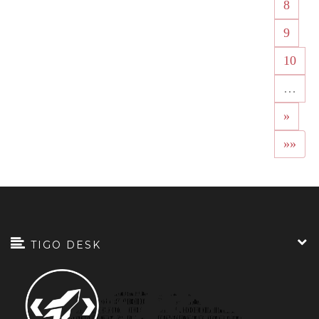
8
9
10
…
»
»»
TIGO DESK