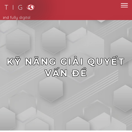
T I G
ing to new norm with paperless and fully digital
KỸ NĂNG GIẢI QUYẾT
VẤN ĐỀ