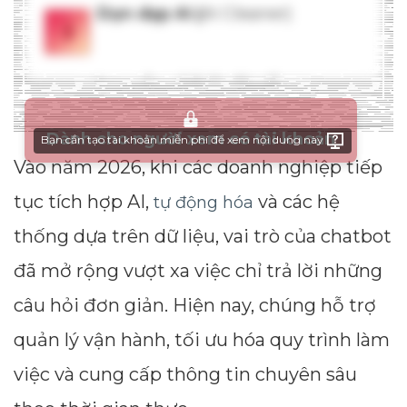
Dành cho người xem có tài khoản
Bạn cần tạo tài khoản miễn phí để xem nội dung này
Vào năm 2026, khi các doanh nghiệp tiếp
tục tích hợp AI,
và các hệ
tự động hóa
thống dựa trên dữ liệu, vai trò của chatbot
đã mở rộng vượt xa việc chỉ trả lời những
câu hỏi đơn giản. Hiện nay, chúng hỗ trợ
quản lý vận hành, tối ưu hóa quy trình làm
việc và cung cấp thông tin chuyên sâu