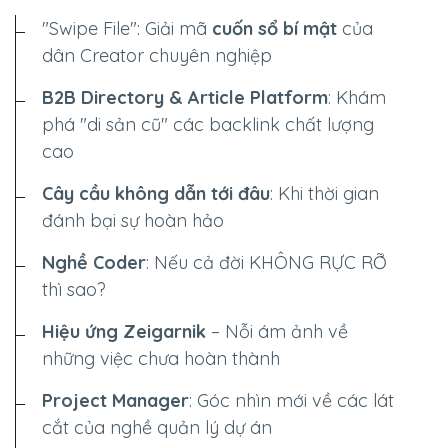
"Swipe File": Giải mã
cuốn sổ bí mật
của
dân Creator chuyên nghiệp
B2B Directory & Article Platform
: Khám
phá "di sản cũ" các backlink chất lượng
cao
Cây cầu không dẫn tới đâu
: Khi thời gian
đánh bại sự hoàn hảo
Nghề Coder
: Nếu cả đời
KHÔNG RỰC RỠ
thì sao?
Hiệu ứng Zeigarnik
– Nỗi ám ảnh về
những việc chưa hoàn thành
Project Manager
: Góc nhìn mới về các lát
cắt của nghề quản lý dự án