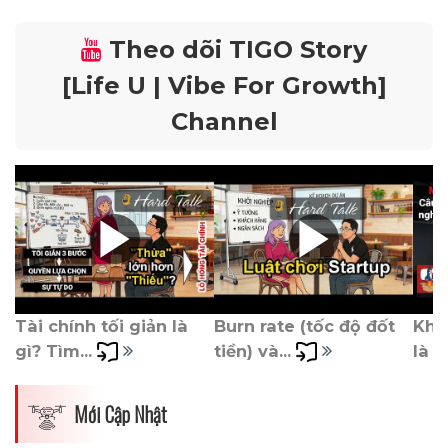
Theo dõi TIGO Story
[Life U | Vibe For Growth]
Channel
Tài chính tối giản là 
Burn rate (tốc độ đốt 
Khởi
gì? Tìm... 
tiền) và... 
là tr
Mới Cập Nhật