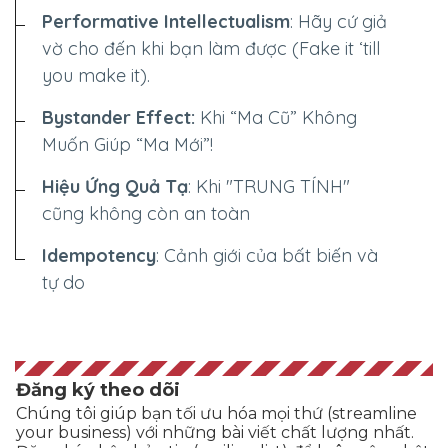
Performative Intellectualism
: Hãy cứ giả
vờ cho đến khi bạn làm được (Fake it ‘till
you make it).
Bystander Effect:
Khi “Ma Cũ” Không
Muốn Giúp “Ma Mới”!
Hiệu Ứng Quả Tạ
: Khi "TRUNG TÍNH"
cũng không còn an toàn
Idempotency
: Cảnh giới của bất biến và
tự do
Đăng ký theo dõi
Chúng tôi giúp bạn tối ưu hóa mọi thứ (streamline
your business) với những bài viết chất lượng nhất.