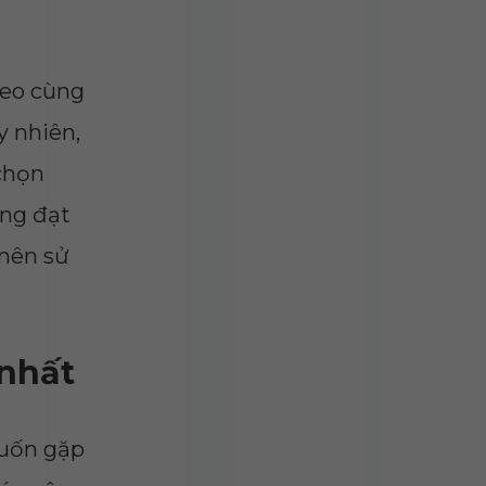
heo cùng
 nhiên,
chọn
àng đạt
nên sử
 nhất
muốn gặp