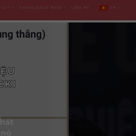
Ó GÌ?
KNOWLEDGE BASE
LIÊN HỆ
VN
IỆU
CKI
phát
 nó