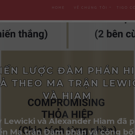
HOME
VỀ CHÚNG TÔI
TIGO C
IẾN LƯỢC ĐÀM PHÁN H
Ả THEO MA TRẬN LEWI
VÀ HIAM
 Lewicki và Alexander Hiam đã 
iển Ma trận Đàm phán và công bố