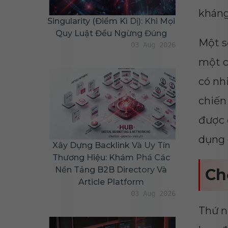
kháng
Singularity (Điểm Kì Dị): Khi Mọi
Quy Luật Đều Ngừng Đúng
Một s
03 Aug 2026
một c
có nh
chiến
được 
dụng 
Xây Dựng Backlink Và Uy Tín
Thương Hiệu: Khám Phá Các
Nền Tảng B2B Directory Và
Ch
Article Platform
03 Aug 2026
Thứ n