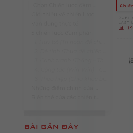
Chọn Chiến lược đàm phán tốt nhất
Chiế
Giới thiệu về chiến lược
PUBLI
Vận dụng thực tế
LAST 
19
5 chiến lược đàm phán
1. Hủy bỏ (Trì hoãn để chiến thắng) - Avoiding
2. Dễ tính (Thua để chiến thắng) - Accommodating
3. Cạnh tranh (Thắng – Thua) - Competing
4. Cộng tác (Win-Win) - Collaborating
6. Thỏa hiệp (Chia khác biệt) - Compromising
Những điểm chính của ma trận Lewicki và Hiam
Biến thể của các chiến thuật chính
BÀI GẦN ĐÂY