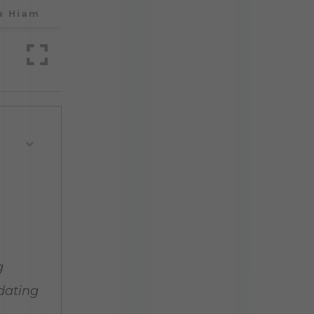
à Hiam
g
dating