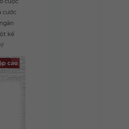
có cuộc
á cước
 ngân
ột kế
n!
ập cao