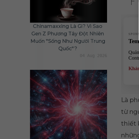
Chinamaxxing Là Gì? Vì Sao
Gen Z Phương Tây Đột Nhiên
Muốn "sống Như Người Trung
Quốc"?
04 Aug 2026
Là ph
từ ngư
thiết
những