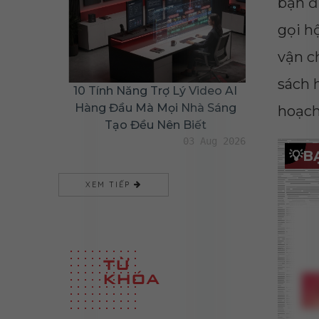
bạn đ
gọi h
vận c
sách 
10 Tính Năng Trợ Lý Video AI
Hàng Đầu Mà Mọi Nhà Sáng
hoạch
Tạo Đều Nên Biết
03 Aug 2026
💡
BẠ
XEM TIẾP
TỪ
KHÓA