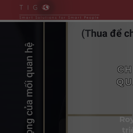
T I G
Thích ứng linh hoạt, chuyển đổi mạnh mẽ
CH
QU
Roy
tr