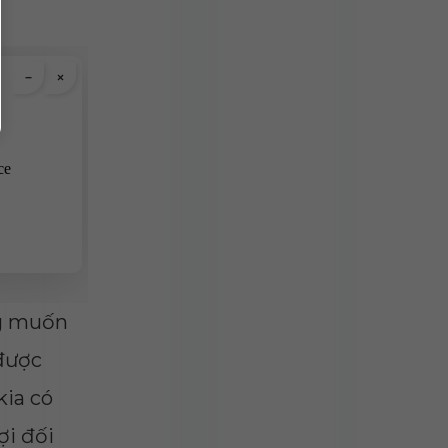
ng muốn
 được
kia có
ợi đối