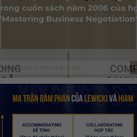
trong cuốn sách năm 2006 của họ
“Mastering Business Negotiation