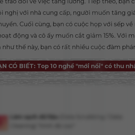
ể trao đổi về việc tăng lương. Tiếp theo, bạn 
ội nghị với nhà cung cấp, người muốn tăng gi
huyển. Cuối cùng, bạn có cuộc họp với sếp về
hoạt động và cô ấy muốn cắt giảm 15%. Với m
 như thế này, bạn có rất nhiều cuộc đàm phá
N CÓ BIẾT: Top 10 nghề "mới nổi" có thu nh