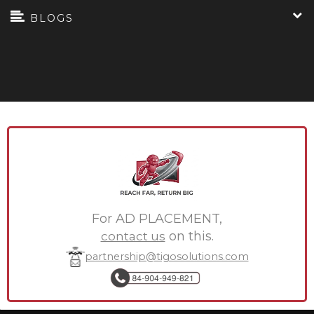
BLOGS
For AD PLACEMENT,
contact us
on this.
partnership@tigosolutions.com