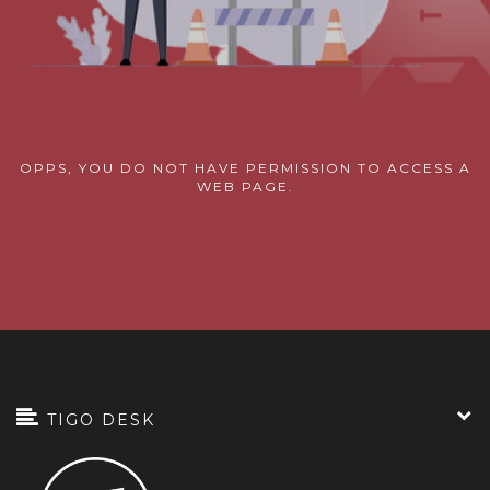
OPPS, YOU DO NOT HAVE PERMISSION TO ACCESS A
WEB PAGE.
TIGO DESK