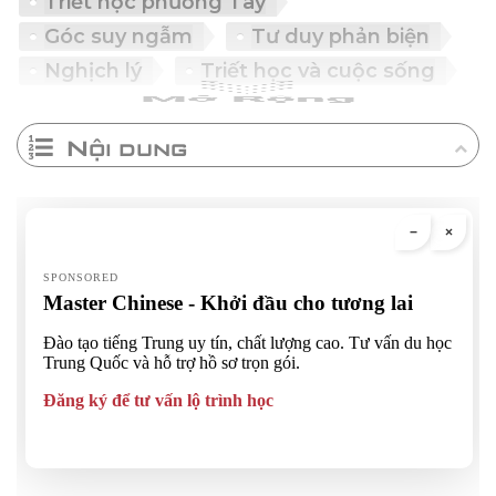
Triết học phương Tây
Góc suy ngẫm
Tư duy phản biện
Nghịch lý
Triết học và cuộc sống
Nội dung