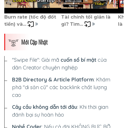
Burn rate (tốc độ đốt 
Tài chính tối giản là 
Khởi
tiền) và... 
gì? Tìm... 
là tr
Mới Cập Nhật
"Swipe File": Giải mã
cuốn sổ bí mật
của
dân Creator chuyên nghiệp
B2B Directory & Article Platform
: Khám
phá "di sản cũ" các backlink chất lượng
cao
Cây cầu không dẫn tới đâu
: Khi thời gian
đánh bại sự hoàn hảo
Nghề Coder
: Nếu cả đời
KHÔNG RỰC RỠ