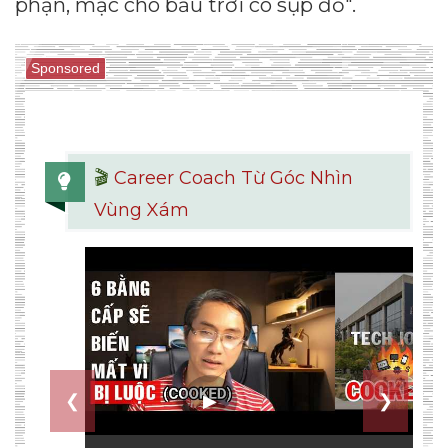
phận, mặc cho bầu trời có sụp đổ".
Sponsored