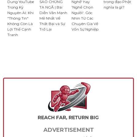
Dung YouTube
SAO CHÚNG
Nghề' hay
trong đạo Phật
Trong Kỷ
TA NGÃ | Bài
'Nghề Chọn
nghĩa là gì?
Nguyên AI: Khi
Diễn Văn Mạnh
Người': Góc
"Thông Tin"
Mẽ Nhất Về
Nhìn Từ Các
Không Còn Là
Thất Bại và Sự
Chuyên Gia Về
Lợi Thế Cạnh
Trở Lại
Vốn Sự Nghiệp
Tranh
ADVERTISEMENT