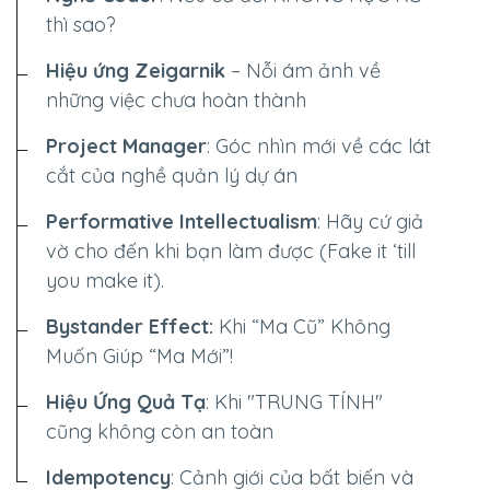
thì sao?
Hiệu ứng Zeigarnik
– Nỗi ám ảnh về
những việc chưa hoàn thành
Project Manager
: Góc nhìn mới về các lát
cắt của nghề quản lý dự án
Performative Intellectualism
: Hãy cứ giả
vờ cho đến khi bạn làm được (Fake it ‘till
you make it).
Bystander Effect:
Khi “Ma Cũ” Không
Muốn Giúp “Ma Mới”!
Hiệu Ứng Quả Tạ
: Khi "TRUNG TÍNH"
cũng không còn an toàn
Idempotency
: Cảnh giới của bất biến và