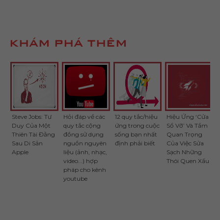
KHÁM PHÁ THÊM
Steve Jobs: Tư
Hỏi đáp về các
12 quy tắc/hiệu
Hiệu Ứng ‘Cửa
Duy Của Một
quy tắc cộng
ứng trong cuộc
Sổ Vỡ’ Và Tầm
Thiên Tài Đằng
đồng sử dụng
sống bạn nhất
Quan Trọng
Sau Di Sản
nguồn nguyên
định phải biết
Của Việc Sửa
Apple
liệu (ảnh, nhạc,
Sạch Những
video...) hợp
Thói Quen Xấu
pháp cho kênh
youtube