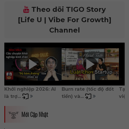
Theo dõi TIGO Story
[Life U | Vibe For Growth]
Channel
Khởi nghiệp 2026: AI 
Burn rate (tốc độ đốt 
Tại
là trợ... 
tiền) và... 
việc 
Mới Cập Nhật