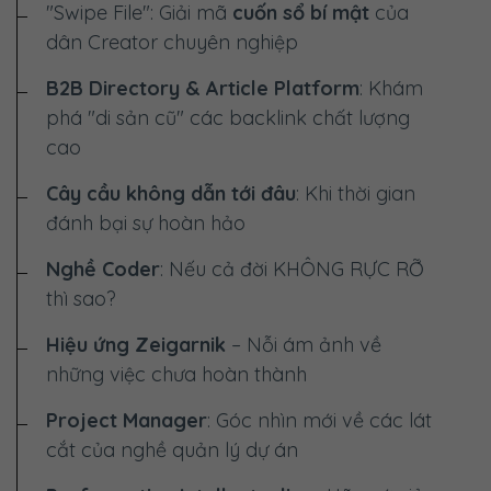
"Swipe File": Giải mã
cuốn sổ bí mật
của
dân Creator chuyên nghiệp
B2B Directory & Article Platform
: Khám
phá "di sản cũ" các backlink chất lượng
cao
Cây cầu không dẫn tới đâu
: Khi thời gian
đánh bại sự hoàn hảo
Nghề Coder
: Nếu cả đời
KHÔNG RỰC RỠ
thì sao?
Hiệu ứng Zeigarnik
– Nỗi ám ảnh về
những việc chưa hoàn thành
Project Manager
: Góc nhìn mới về các lát
cắt của nghề quản lý dự án