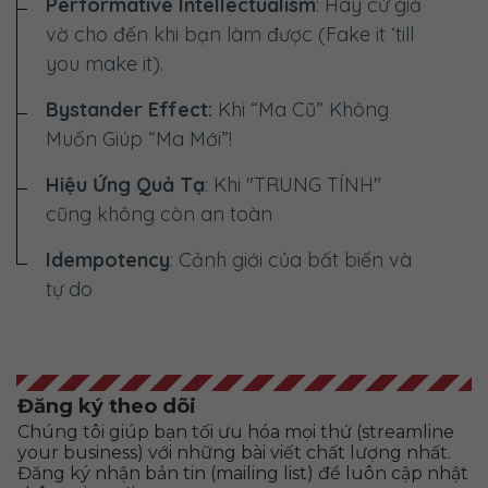
Performative Intellectualism
: Hãy cứ giả
vờ cho đến khi bạn làm được (Fake it ‘till
you make it).
Bystander Effect:
Khi “Ma Cũ” Không
Muốn Giúp “Ma Mới”!
Hiệu Ứng Quả Tạ
: Khi "TRUNG TÍNH"
cũng không còn an toàn
Idempotency
: Cảnh giới của bất biến và
tự do
Đăng ký theo dõi
Chúng tôi giúp bạn tối ưu hóa mọi thứ (streamline
your business) với những bài viết chất lượng nhất.
Đăng ký nhận bản tin (mailing list) để luôn cập nhật