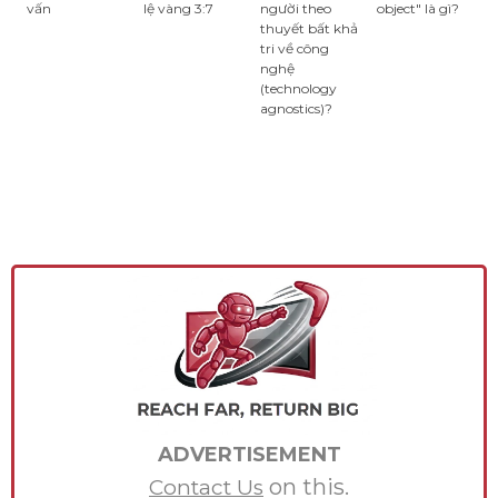
vấn
lệ vàng 3:7
người theo
object" là gì?
thuyết bất khả
tri về công
nghệ
(technology
agnostics)?
ADVERTISEMENT
on this.
Contact Us