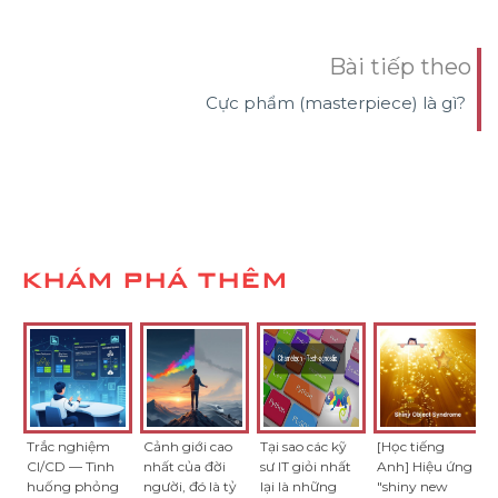
Bài tiếp theo
Cực phẩm (masterpiece) là gì?
KHÁM PHÁ THÊM
Trắc nghiệm
Cảnh giới cao
Tại sao các kỹ
[Học tiếng
CI/CD — Tình
nhất của đời
sư IT giỏi nhất
Anh] Hiệu ứng
huống phỏng
người, đó là tỷ
lại là những
"shiny new