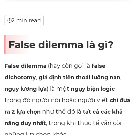
2 min read
⏱
False dilemma là gì?
(hay còn gọi là
False dilemma
false
,
,
dichotomy
giả định tiến thoái lưỡng nan
) là một
ngụy lưỡng lựa
ngụy biện logic
trong đó người nói hoặc người viết
chỉ đưa
như thể đó là
ra 2 lựa chọn
tất cả các khả
, trong khi thực tế vẫn còn
năng duy nhất
những lựa chọn khác.