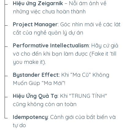
Hiệu ứng Zeigarnik
– Nỗi ám ảnh về
những việc chưa hoàn thành
Project Manager
: Góc nhìn mới về các lát
Dimensions
cắt của nghề quản lý dự án
--
Performative Intellectualism
: Hãy cứ giả
vờ cho đến khi bạn làm được (Fake it ‘till
you make it).
Impressions
Bystander Effect:
Khi “Ma Cũ” Không
--
Muốn Giúp “Ma Mới”!
Hiệu Ứng Quả Tạ
: Khi "TRUNG TÍNH"
cũng không còn an toàn
Average CTR
Idempotency
: Cảnh giới của bất biến và
--
tự do