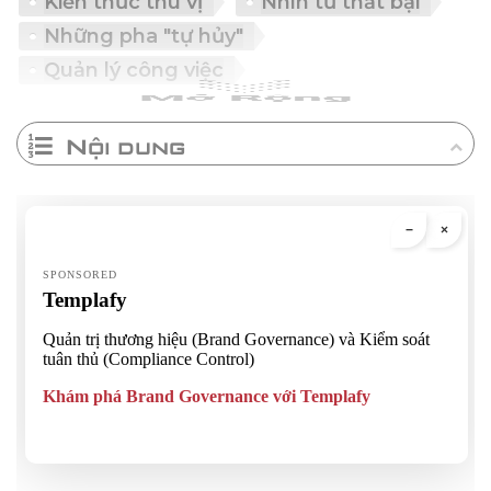
Kiến thức thú vị
Nhìn từ thất bại
Những pha "tự hủy"
Quản lý công việc
Nội dung