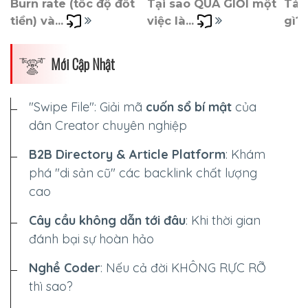
Burn rate (tốc độ đốt 
Tại sao QUÁ GIỎI một 
Tài 
tiền) và... 
việc là... 
gì? 
Mới Cập Nhật
"Swipe File": Giải mã
cuốn sổ bí mật
của
dân Creator chuyên nghiệp
B2B Directory & Article Platform
: Khám
phá "di sản cũ" các backlink chất lượng
cao
Cây cầu không dẫn tới đâu
: Khi thời gian
đánh bại sự hoàn hảo
Nghề Coder
: Nếu cả đời
KHÔNG RỰC RỠ
thì sao?