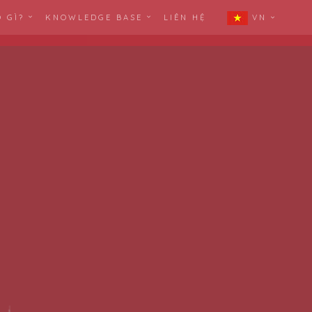
Ó GÌ?
KNOWLEDGE BASE
LIÊN HỆ
VN