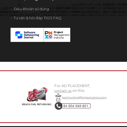
Điều khoản sử dụng
Tư vấn & hỏi đáp TIGO FAQ
For AD PLACEMENT,
contact us
on this.
partnership@tigosolutions.com