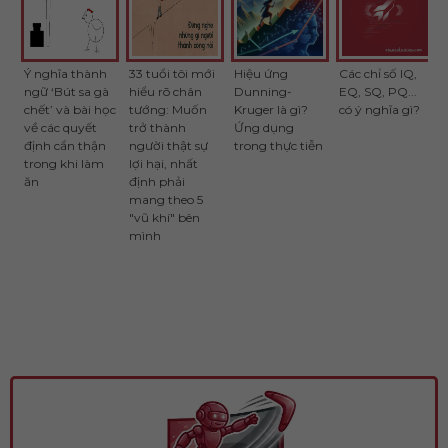
Ý nghĩa thành
33 tuổi tôi mới
Hiệu ứng
Các chỉ số IQ,
ngữ ‘Bút sa gà
hiểu rõ chân
Dunning-
EQ, SQ, PQ...
chết’ và bài học
tướng: Muốn
Kruger là gì?
có ý nghĩa gì?
về các quyết
trở thành
Ứng dụng
định cẩn thận
người thật sự
trong thực tiễn
trong khi làm
lợi hại, nhất
ăn
định phải
mang theo 5
"vũ khí" bên
mình