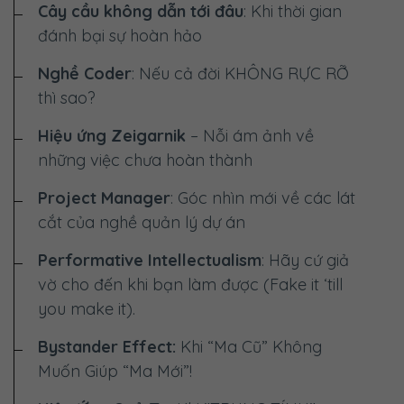
Cây cầu không dẫn tới đâu
: Khi thời gian
đánh bại sự hoàn hảo
Nghề Coder
: Nếu cả đời
KHÔNG RỰC RỠ
thì sao?
Hiệu ứng Zeigarnik
– Nỗi ám ảnh về
những việc chưa hoàn thành
Project Manager
: Góc nhìn mới về các lát
cắt của nghề quản lý dự án
Performative Intellectualism
: Hãy cứ giả
vờ cho đến khi bạn làm được (Fake it ‘till
you make it).
Bystander Effect:
Khi “Ma Cũ” Không
Muốn Giúp “Ma Mới”!