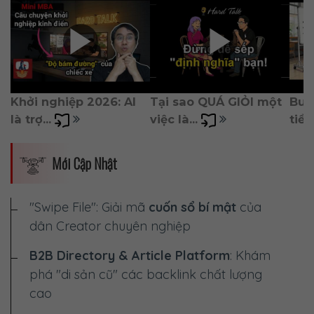
Khởi nghiệp 2026: AI 
Tại sao QUÁ GIỎI một 
Burn
là trợ... 
việc là... 
tiền)
Mới Cập Nhật
"Swipe File": Giải mã
cuốn sổ bí mật
của
dân Creator chuyên nghiệp
B2B Directory & Article Platform
: Khám
phá "di sản cũ" các backlink chất lượng
cao