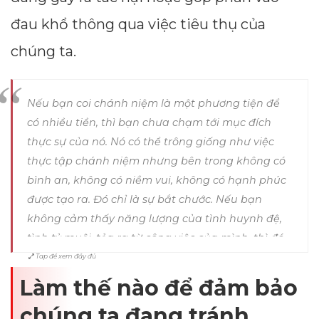
đau khổ thông qua việc tiêu thụ của
chúng ta.
Nếu bạn coi chánh niệm là một phương tiện để
có nhiều tiền, thì bạn chưa chạm tới mục đích
thực sự của nó. Nó có thể trông giống như việc
thực tập chánh niệm nhưng bên trong không có
bình an, không có niềm vui, không có hạnh phúc
được tạo ra. Đó chỉ là sự bắt chước. Nếu bạn
không cảm thấy năng lượng của tình huynh đệ,
tình tỷ muội, tỏa ra từ công việc của mình, thì đó
không phải là chánh niệm. -
Tap để xem đầy đủ
Thiền sư Thích Nhất
Hạnh
Làm thế nào để đảm bảo
chúng ta đang tránh