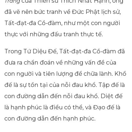
của Thiền sư Thích Nhất Hạnh, ông
Trắng
đã vẽ nên bức tranh về Đức Phật lịch sử,
Tất-đạt-đa Cồ-đàm, như một con người
thực với những đấu tranh thực tế.
Trong Tứ Diệu Đế, Tất-đạt-đa Cồ-đàm đã
đưa ra chẩn đoán về những vấn đề của
con người và tiên lượng để chữa lành. Khổ
đế là sự tồn tại của nỗi đau khổ. Tập đế là
Dimensions
con đường dẫn đến nỗi đau khổ. Diệt đế
--
là hạnh phúc là điều có thể, và Đạo đế là
con đường dẫn đến hạnh phúc.
Impressions