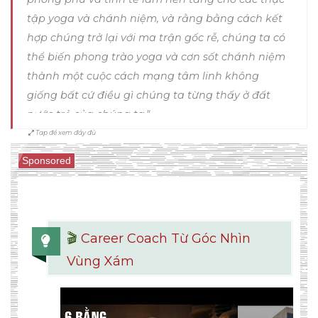
tập yoga và chánh niệm, và rằng bằng cách kết
hợp chúng trở lại với ma trận gốc rễ, chúng ta có
thể biến phong trào yoga và cơn sốt chánh niệm
thành một cuộc cách mạng tâm linh không
giống bất cứ điều gì chúng ta từng thấy ở đất
nước trẻ của chúng ta."
Tap để xem đầy đủ
Sponsored