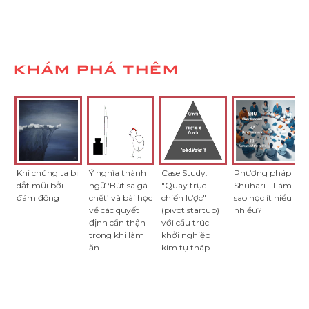
KHÁM PHÁ THÊM
Khi chúng ta bị
Ý nghĩa thành
Case Study:
Phương pháp
dắt mũi bởi
ngữ ‘Bút sa gà
"Quay trục
Shuhari - Làm
đám đông
chết’ và bài học
chiến lược"
sao học ít hiểu
về các quyết
(pivot startup)
nhiều?
định cẩn thận
với cấu trúc
trong khi làm
khởi nghiệp
ăn
kim tự tháp