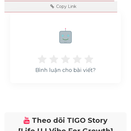
Copy Link
Average CTR
--
Rate me!
Bình luận cho bài viết?
Theo dõi TIGO Story
[Life U | Vibe For Growth]