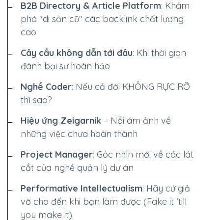
B2B Directory & Article Platform
: Khám
phá "di sản cũ" các backlink chất lượng
cao
Cây cầu không dẫn tới đâu
: Khi thời gian
đánh bại sự hoàn hảo
Nghề Coder
: Nếu cả đời
KHÔNG RỰC RỠ
thì sao?
Hiệu ứng Zeigarnik
– Nỗi ám ảnh về
những việc chưa hoàn thành
Project Manager
: Góc nhìn mới về các lát
cắt của nghề quản lý dự án
Performative Intellectualism
: Hãy cứ giả
vờ cho đến khi bạn làm được (Fake it ‘till
you make it).