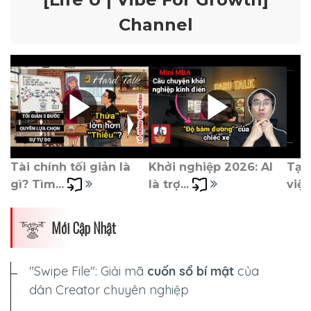
Channel
Tài chính tối giản là 
Khởi nghiệp 2026: AI 
Tại
gì? Tìm... 
là trợ... 
việc 
Mới Cập Nhật
"Swipe File": Giải mã
cuốn sổ bí mật
của
dân Creator chuyên nghiệp