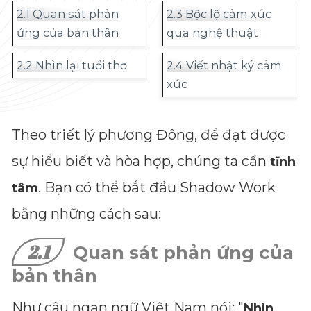
2.1 Quan sát phản
2.3 Bộc lộ cảm xúc
ứng của bản thân
qua nghệ thuật
2.2 Nhìn lại tuổi thơ
2.4 Viết nhật ký cảm
xúc
Theo triết lý phương Đông, để đạt được
sự hiểu biết và hòa hợp, chúng ta cần
tĩnh
. Bạn có thể bắt đầu Shadow Work
tâm
bằng những cách sau:
2.1
Quan sát phản ứng của
bản thân
Như câu ngạn ngữ Việt Nam nói: "
Nhìn