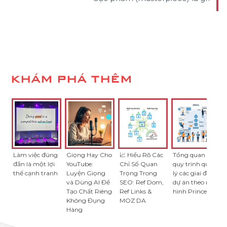
KHÁM PHÁ THÊM
Làm việc đúng
Giọng Hay Cho
📈 Hiểu Rõ Các
Tổng quan về
đắn là một lợi
YouTube:
Chỉ Số Quan
quy trình quản
thế cạnh tranh
Luyện Giọng
Trọng Trong
lý các giai đoạn
và Dùng AI Để
SEO: Ref Dom,
dự án theo mô
Tạo Chất Riêng
Ref Links &
hình Prince2
Không Đụng
MOZ DA
Hàng