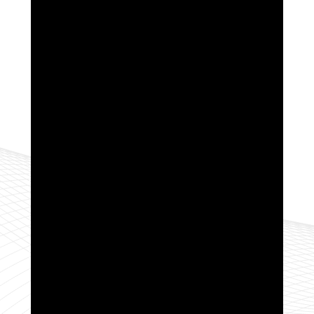
Average CTR
--