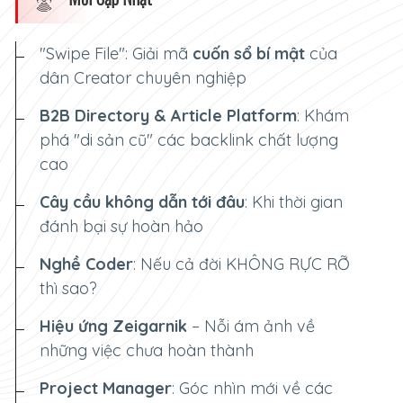
"Swipe File": Giải mã
cuốn sổ bí mật
của
dân Creator chuyên nghiệp
B2B Directory & Article Platform
: Khám
phá "di sản cũ" các backlink chất lượng
cao
Cây cầu không dẫn tới đâu
: Khi thời gian
đánh bại sự hoàn hảo
Nghề Coder
: Nếu cả đời
KHÔNG RỰC RỠ
thì sao?
Hiệu ứng Zeigarnik
– Nỗi ám ảnh về
những việc chưa hoàn thành
Project Manager
: Góc nhìn mới về các