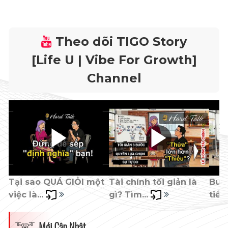
Theo dõi TIGO Story
[Life U | Vibe For Growth]
Channel
Tại sao QUÁ GIỎI một 
Tài chính tối giản là 
Burn
việc là... 
gì? Tìm... 
tiền)
Mới Cập Nhật