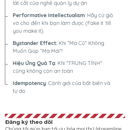
lát cắt của nghề quản lý dự án
Performative Intellectualism
: Hãy cứ giả
vờ cho đến khi bạn làm được (Fake it ‘till
you make it).
Bystander Effect:
Khi “Ma Cũ” Không
Muốn Giúp “Ma Mới”!
Hiệu Ứng Quả Tạ
: Khi "TRUNG TÍNH"
cũng không còn an toàn
Idempotency
: Cảnh giới của bất biến và
tự do
Đăng ký theo dõi
Chúng tôi giúp bạn tối ưu hóa mọi thứ (streamline