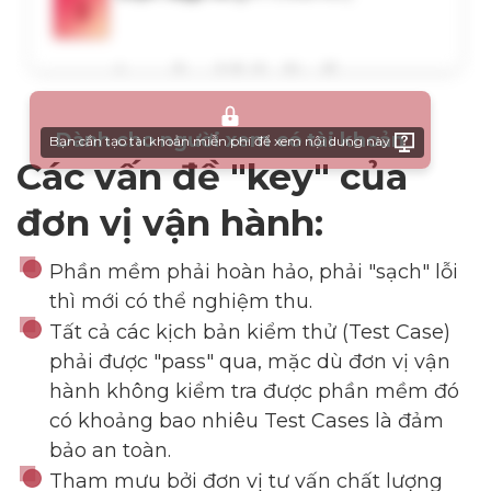
Dành cho người xem có tài khoản
Bạn cần tạo tài khoản miễn phí để xem nội dung này
Các vấn đề "key" của
đơn vị vận hành:
Phần mềm phải hoàn hảo, phải "sạch" lỗi
thì mới có thể nghiệm thu.
Tất cả các kịch bản kiểm thử (Test Case)
phải được "pass" qua, mặc dù đơn vị vận
hành không kiểm tra được phần mềm đó
có khoảng bao nhiêu Test Cases là đảm
bảo an toàn.
Tham mưu bởi đơn vị tư vấn chất lượng