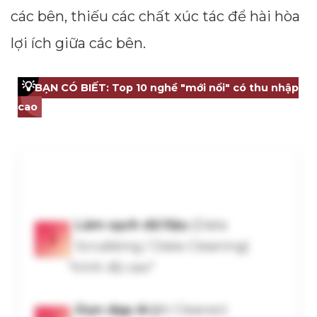
các bên, thiếu các chất xúc tác để hài hòa
lợi ích giữa các bên.
💡
BẠN CÓ BIẾT: Top 10 nghề "mới nổi" có thu nhập
cao