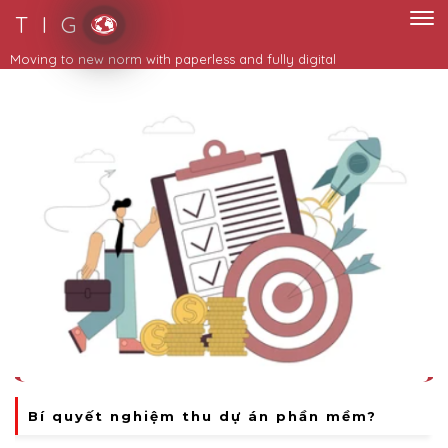
T I G
Moving to new norm with paperless and fully digital
Bí quyết nghiệm thu dự án phần mềm?