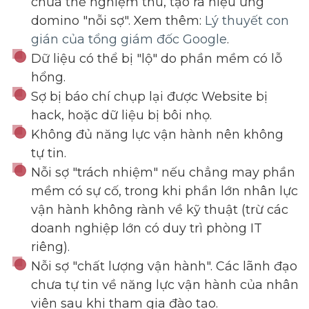
chưa thể nghiệm thu, tạo ra hiệu ứng
domino "nỗi sợ". Xem thêm:
Lý thuyết con
gián của tổng giám đốc Google
.
Dữ liệu có thể bị "lộ" do phần mềm có lỗ
hổng.
Sợ bị báo chí chụp lại được Website bị
hack, hoặc dữ liệu bị bôi nhọ.
Không đủ năng lực vận hành nên không
tự tin.
Nỗi sợ "trách nhiệm" nếu chẳng may phần
mềm có sự cố, trong khi phần lớn nhân lực
vận hành không rành về kỹ thuật (trừ các
doanh nghiệp lớn có duy trì phòng IT
riêng).
Nỗi sợ "chất lượng vận hành". Các lãnh đạo
chưa tự tin về năng lực vận hành của nhân
viên sau khi tham gia đào tạo.