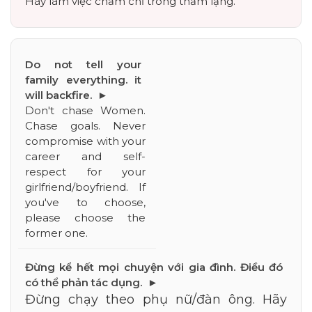
Hãy làm việc chăm chỉ trong thầm lặng.
Don't chase Women. 
Chase goals. Never 
compromise with your 
career and self-
respect for your 
girlfriend/boyfriend. If 
you've to choose, 
please choose the 
former one.
Đừng chạy theo phụ nữ/đàn ông. Hãy 