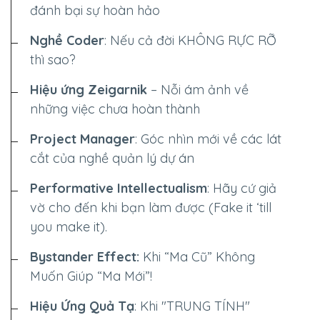
đánh bại sự hoàn hảo
Nghề Coder
: Nếu cả đời
KHÔNG RỰC RỠ
thì sao?
Hiệu ứng Zeigarnik
– Nỗi ám ảnh về
những việc chưa hoàn thành
Project Manager
: Góc nhìn mới về các lát
cắt của nghề quản lý dự án
Performative Intellectualism
: Hãy cứ giả
vờ cho đến khi bạn làm được (Fake it ‘till
you make it).
Bystander Effect:
Khi “Ma Cũ” Không
Muốn Giúp “Ma Mới”!
Hiệu Ứng Quả Tạ
: Khi "TRUNG TÍNH"