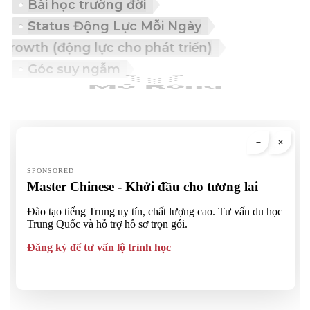
Bài học trường đời
Status Động Lực Mỗi Ngày
ibes for growth (động lực cho phát triển)
Góc suy ngẫm