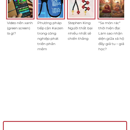
Video nền xanh
Phương pháp
Stephen King:
"Sa môn rác"
(green screen)
tiếp cận Kaizen
Người thất bại
thời hiện đại:
là gì?
trong công
nhiều nhất sẽ
Làm sao nhận
nghiệp phát
chiến thắng
diện giữa xã hội
triển phần
đầy giả tu – giả
mềm
học?