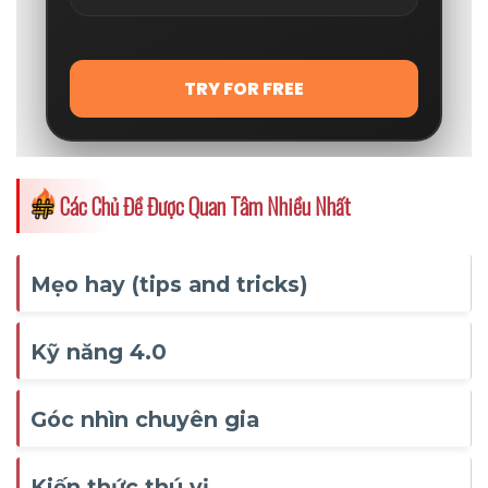
Các Chủ Đề Được Quan Tâm Nhiều Nhất
Mẹo hay (tips and tricks)
Kỹ năng 4.0
Góc nhìn chuyên gia
Kiến thức thú vị