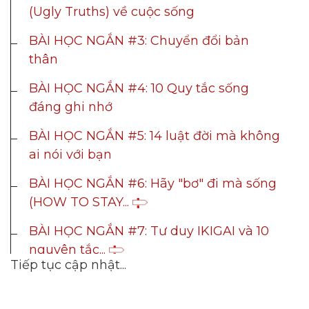
--
Impressions
--
Average CTR
--