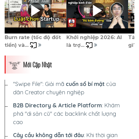
Burn rate (tốc độ đốt 
Khởi nghiệp 2026: AI 
Tài 
tiền) và... 
là trợ... 
gì? 
Mới Cập Nhật
"Swipe File": Giải mã
cuốn sổ bí mật
của
dân Creator chuyên nghiệp
B2B Directory & Article Platform
: Khám
phá "di sản cũ" các backlink chất lượng
cao
Cây cầu không dẫn tới đâu
: Khi thời gian