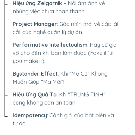
Hiệu ứng Zeigarnik
– Nỗi ám ảnh về
những việc chưa hoàn thành
Project Manager
: Góc nhìn mới về các lát
cắt của nghề quản lý dự án
Performative Intellectualism
: Hãy cứ giả
vờ cho đến khi bạn làm được (Fake it ‘till
you make it).
Bystander Effect:
Khi “Ma Cũ” Không
Muốn Giúp “Ma Mới”!
Hiệu Ứng Quả Tạ
: Khi "TRUNG TÍNH"
cũng không còn an toàn
Idempotency
: Cảnh giới của bất biến và
tự do