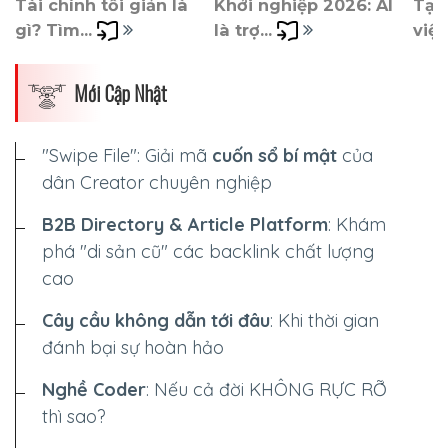
Tài chính tối giản là 
Khởi nghiệp 2026: AI 
Tại
gì? Tìm... 
là trợ... 
việc 
Mới Cập Nhật
"Swipe File": Giải mã
cuốn sổ bí mật
của
dân Creator chuyên nghiệp
B2B Directory & Article Platform
: Khám
phá "di sản cũ" các backlink chất lượng
cao
Cây cầu không dẫn tới đâu
: Khi thời gian
đánh bại sự hoàn hảo
Nghề Coder
: Nếu cả đời
KHÔNG RỰC RỠ
thì sao?