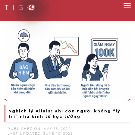
T I G
Smart Solutions for Smart People
Nghịch lý Allais: Khi con người không “lý
trí” như kinh tế học tưởng
PUBLISHED ON: MAY 16, 2024
LAST UPDATED: JUNE 10, 2025