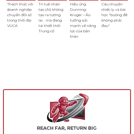
Thách thức với
Trí tuệ nhân
Hiệu ứng
Câu chuyện
doanh nghiệp
tạo (AI) không
Dunning-
chiếc ly và bài
chuyển đổi số
tạo ra tương
Kruger – Ảo
học "buông để
trong thời đại
lai… mà đang
tưởng sức
không phải
VUCA
tái thiết thời
mạnh về năng
đau"
Trung cổ
lực của bản
thân