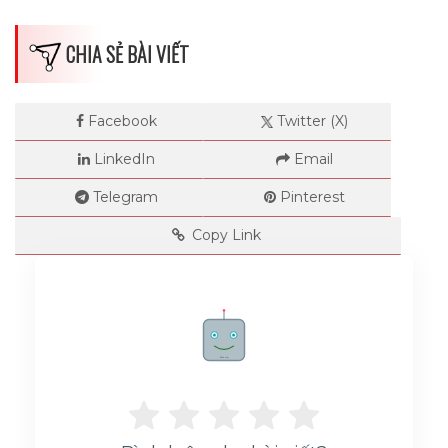
CHIA SẺ BÀI VIẾT
Dimensions
Facebook
Twitter (X)
LinkedIn
Email
--
Telegram
Pinterest
Copy Link
Impressions
--
Rate me!
Average CTR
--