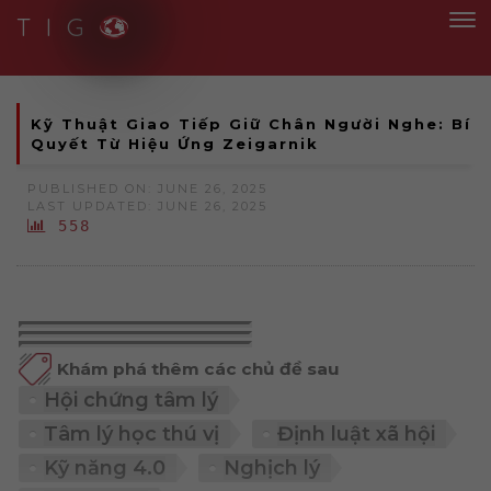
T I G
t Solutions for Smart People
Kỹ Thuật Giao Tiếp Giữ Chân Người Nghe: Bí
Quyết Từ Hiệu Ứng Zeigarnik
PUBLISHED ON: JUNE 26, 2025
LAST UPDATED: JUNE 26, 2025
558
Khám phá thêm các chủ đề sau
Hội chứng tâm lý
Tâm lý học thú vị
Định luật xã hội
Kỹ năng 4.0
Nghịch lý