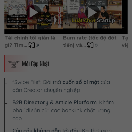
Tài chính tối giản là 
Burn rate (tốc độ đốt 
Tại
gì? Tìm... 
tiền) và... 
việc 
Mới Cập Nhật
"Swipe File": Giải mã
cuốn sổ bí mật
của
dân Creator chuyên nghiệp
B2B Directory & Article Platform
: Khám
phá "di sản cũ" các backlink chất lượng
cao
Cây cầu không dẫn tới đâu
: Khi thời gian