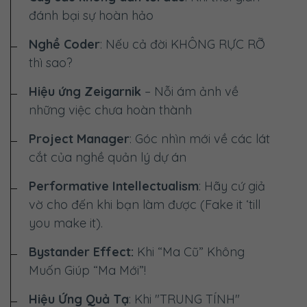
đánh bại sự hoàn hảo
Nghề Coder
: Nếu cả đời
KHÔNG RỰC RỠ
thì sao?
Hiệu ứng Zeigarnik
– Nỗi ám ảnh về
những việc chưa hoàn thành
Project Manager
: Góc nhìn mới về các lát
cắt của nghề quản lý dự án
Performative Intellectualism
: Hãy cứ giả
vờ cho đến khi bạn làm được (Fake it ‘till
you make it).
Bystander Effect:
Khi “Ma Cũ” Không
Muốn Giúp “Ma Mới”!
Hiệu Ứng Quả Tạ
: Khi "TRUNG TÍNH"