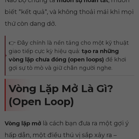
Não bộ chúng ta
, muốn
muốn sự hoàn tất
biết "kết quả", và không thoải mái khi mọi
thứ còn dang dở.
👉 Đây chính là nền tảng cho một kỹ thuật
giao tiếp cực kỳ hiệu quả:
tạo ra những
vòng lặp chưa đóng (open loops)
để khơi
gợi sự tò mò và giữ chân người nghe.
Vòng Lặp Mở Là Gì?
(Open Loop)
là cách bạn đưa ra một gợi ý
Vòng lặp mở
hấp dẫn, một điều thú vị sắp xảy ra –