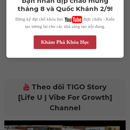
bạn nhân dịp chào mừng
tháng 8 và Quốc Khánh 2/9!
Rate me!
Impressions
Đăng ký đặt chỗ khóa học
thực chiến - Kiến
tạo tương lai cho các nhà sáng tạo nội dung.
--
Bình luận cho bài viết?
Khám Phá Khóa Học
Average CTR
--
Theo dõi TIGO Story
[Life U | Vibe For Growth]
Channel