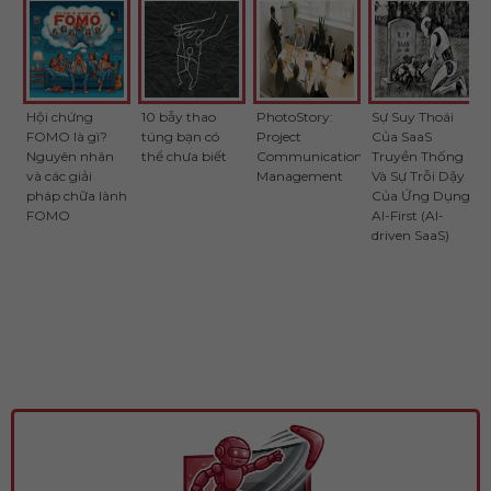
Hội chứng
10 bẫy thao
PhotoStory:
Sự Suy Thoái
FOMO là gì?
túng bạn có
Project
Của SaaS
Nguyên nhân
thể chưa biết
Communication
Truyền Thống
và các giải
Management
Và Sự Trỗi Dậy
pháp chữa lành
Của Ứng Dụng
FOMO
AI-First (AI-
driven SaaS)