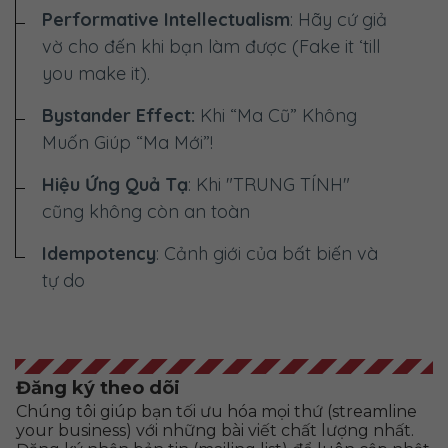
Performative Intellectualism
: Hãy cứ giả
vờ cho đến khi bạn làm được (Fake it ‘till
you make it).
Bystander Effect:
Khi “Ma Cũ” Không
Muốn Giúp “Ma Mới”!
Hiệu Ứng Quả Tạ
: Khi "TRUNG TÍNH"
cũng không còn an toàn
Idempotency
: Cảnh giới của bất biến và
tự do
Đăng ký theo dõi
Chúng tôi giúp bạn tối ưu hóa mọi thứ (streamline
your business) với những bài viết chất lượng nhất.