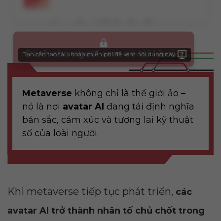
Dành cho người xem có tài khoản
Bạn cần tạo tài khoản miễn phí để xem nội dung này
Metaverse
không chỉ là thế giới ảo –
nó là nơi
avatar AI
đang tái định nghĩa
bản sắc, cảm xúc và tương lai kỹ thuật
số của loài người.
Khi metaverse tiếp tục phát triển,
các
avatar AI trở thành nhân tố chủ chốt trong