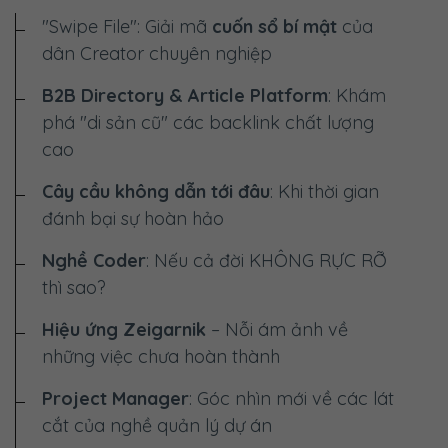
"Swipe File": Giải mã
cuốn sổ bí mật
của
dân Creator chuyên nghiệp
B2B Directory & Article Platform
: Khám
phá "di sản cũ" các backlink chất lượng
cao
Cây cầu không dẫn tới đâu
: Khi thời gian
đánh bại sự hoàn hảo
Nghề Coder
: Nếu cả đời
KHÔNG RỰC RỠ
thì sao?
Hiệu ứng Zeigarnik
– Nỗi ám ảnh về
những việc chưa hoàn thành
Project Manager
: Góc nhìn mới về các lát
cắt của nghề quản lý dự án