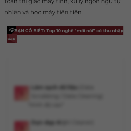
toán thị giác máy tính, xử lý ngôn ngữ tự
nhiên và học máy tiên tiến.
💡
BẠN CÓ BIẾT: Top 10 nghề "mới nổi" có thu nhập
cao