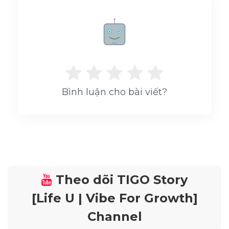
--
Rate me!
Impressions
--
Bình luận cho bài viết?
Average CTR
--
Theo dõi TIGO Story
[Life U | Vibe For Growth]
Channel