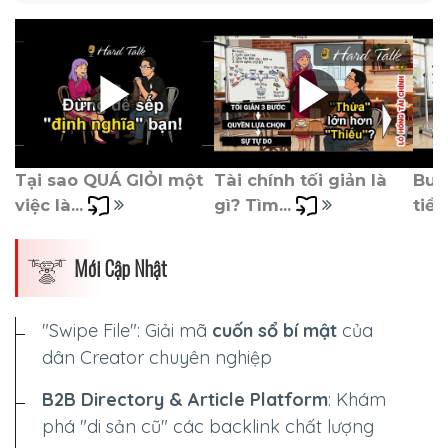
Tại sao QUÁ GIỎI một 
Tài chính tối giản là 
Burn
việc là... 
gì? Tìm... 
tiền)
Mới Cập Nhật
"Swipe File": Giải mã
cuốn sổ bí mật
của
dân Creator chuyên nghiệp
B2B Directory & Article Platform
: Khám
phá "di sản cũ" các backlink chất lượng