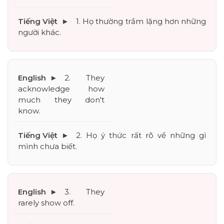
1. Họ thường trầm lặng hơn những 
người khác.
2. They 
acknowledge how 
much they don't 
know.
2. Họ ý thức rất rõ về những gì 
mình chưa biết.
3. They 
rarely show off.