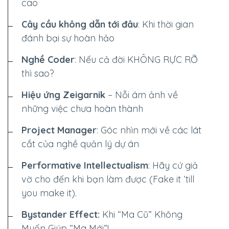
cao
Cây cầu không dẫn tới đâu
: Khi thời gian
đánh bại sự hoàn hảo
Nghề Coder
: Nếu cả đời
KHÔNG RỰC RỠ
thì sao?
Hiệu ứng Zeigarnik
– Nỗi ám ảnh về
những việc chưa hoàn thành
Project Manager
: Góc nhìn mới về các lát
cắt của nghề quản lý dự án
Performative Intellectualism
: Hãy cứ giả
vờ cho đến khi bạn làm được (Fake it ‘till
you make it).
Bystander Effect:
Khi “Ma Cũ” Không
Muốn Giúp “Ma Mới”!