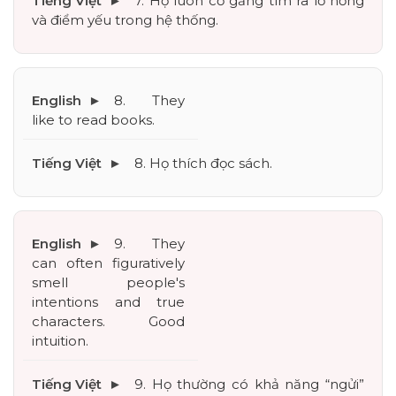
7. Họ luôn cố gắng tìm ra lỗ hổng 
và điểm yếu trong hệ thống.
8. They 
like to read books.
8. Họ thích đọc sách.
9. They 
can often figuratively 
smell people's 
intentions and true 
characters. Good 
intuition.
9. Họ thường có khả năng “ngửi” 