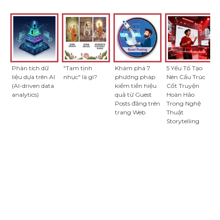
KHÁM PHÁ THÊM
Phân tích dữ
"Tam tịnh
Khám phá 7
5 Yếu Tố Tạo
liệu dựa trên AI
nhục" là gì?
phương pháp
Nên Cấu Trúc
(AI-driven data
kiếm tiền hiệu
Cốt Truyện
analytics)
quả từ Guest
Hoàn Hảo
Posts đăng trên
Trong Nghệ
trang Web
Thuật
Storytelling