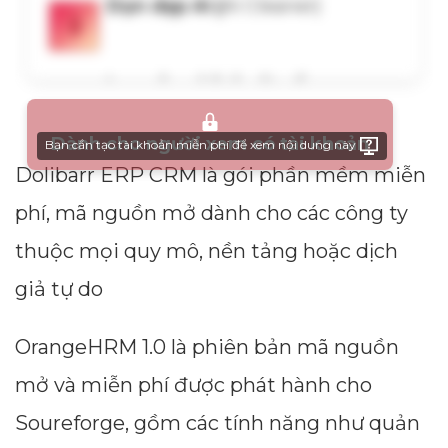
Dành cho người xem có tài khoản
Bạn cần tạo tài khoản miễn phí để xem nội dung này
Dolibarr ERP CRM là gói phần mềm miễn
phí, mã nguồn mở dành cho các công ty
thuộc mọi quy mô, nền tảng hoặc dịch
giả tự do
OrangeHRM 1.0 là phiên bản mã nguồn
mở và miễn phí được phát hành cho
Soureforge, gồm các tính năng như quản