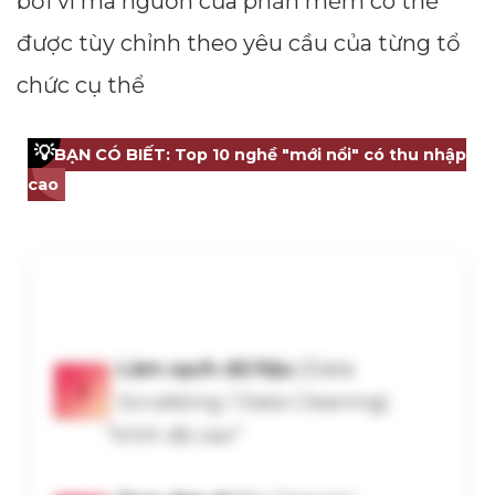
bởi vì mã nguồn của phần mềm có thể
được tùy chỉnh theo yêu cầu của từng tổ
chức cụ thể
💡
BẠN CÓ BIẾT: Top 10 nghề "mới nổi" có thu nhập
cao