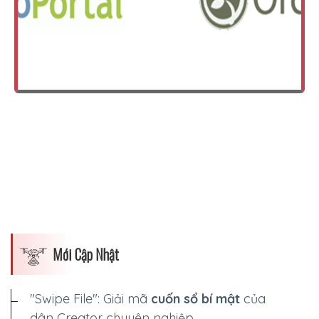
Mới Cập Nhật
"Swipe File": Giải mã
cuốn sổ bí mật
của
dân Creator chuyên nghiệp