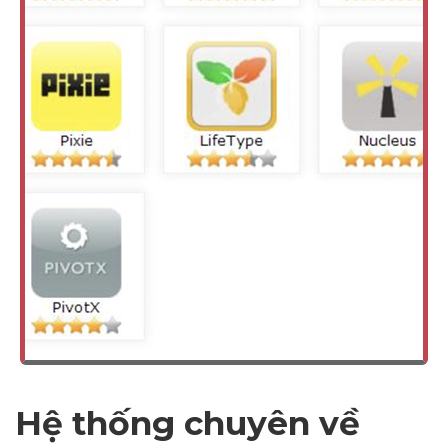
Dimensions
--
Hệ thống chuyên về
Impressions