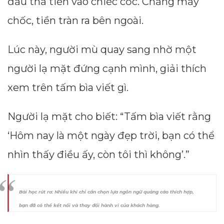
đầu thả tiền vào chiếc cốc. Chẳng mấy
chốc, tiền tràn ra bên ngoài.
Lúc này, người mù quay sang nhờ một
người lạ mặt đứng cạnh mình, giải thích
xem trên tấm bìa viết gì.
Người lạ mặt cho biết: “Tấm bìa viết rằng
‘Hôm nay là một ngày đẹp trời, bạn có thể
nhìn thấy điều ấy, còn tôi thì không’.”
Bài học rút ra: Nhiều khi chỉ cần chọn lựa ngôn ngữ quảng cáo thích hợp,
bạn đã có thể kết nối và thay đổi hành vi của khách hàng.