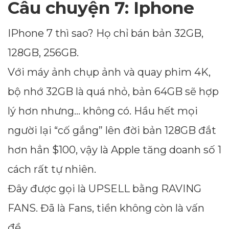
Câu chuyện 7: Iphone
IPhone 7 thì sao? Họ chỉ bán bản 32GB,
128GB, 256GB.
Với máy ảnh chụp ảnh và quay phim 4K,
bộ nhớ 32GB là quá nhỏ, bản 64GB sẽ hợp
lý hơn nhưng… không có. Hầu hết mọi
người lại “cố gắng” lên đời bản 128GB đắt
hơn hẳn $100, vậy là Apple tăng doanh số 1
Dimensions
cách rất tự nhiên.
--
Đây được gọi là UPSELL bằng RAVING
FANS. Đã là Fans, tiền không còn là vấn
Impressions
đề.