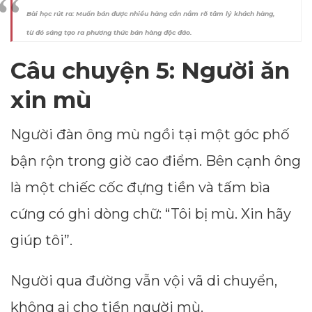
Bài học rút ra: Muốn bán được nhiều hàng cần nắm rõ tâm lý khách hàng,
từ đó sáng tạo ra phương thức bán hàng độc đáo.
Câu chuyện 5: Người ăn
xin mù
Người đàn ông mù ngồi tại một góc phố
bận rộn trong giờ cao điểm. Bên cạnh ông
là một chiếc cốc đựng tiền và tấm bìa
cứng có ghi dòng chữ: “Tôi bị mù. Xin hãy
giúp tôi”.
Người qua đường vẫn vội vã di chuyển,
không ai cho tiền người mù.