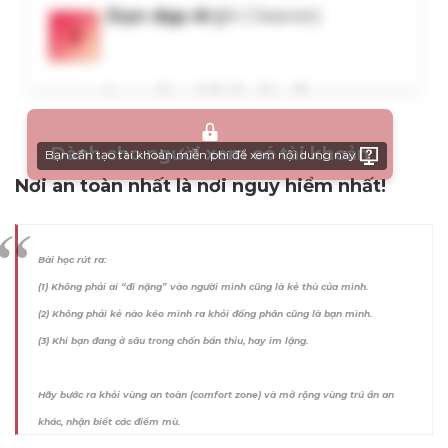
Dành cho người xem có tài khoản
Bạn cần tạo tài khoản miễn phí để xem nội dung này
Nơi an toàn nhất là nơi nguy hiểm nhất!
Bài học rút ra:
(1) Không phải ai “đi nặng” vào người mình cũng là kẻ thù của mình.
(2) Không phải kẻ nào kéo mình ra khỏi đống phân cũng là bạn mình.
(3) Khi bạn đang ở sâu trong chốn bẩn thỉu, hay im lặng.
Hãy bước ra khỏi vùng an toàn (comfort zone) và mở rộng vùng trú ẩn an
khác, nhận biết các điểm mù.