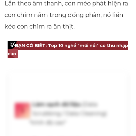
Lần theo âm thanh, con mèo phát hiện ra
con chim nằm trong đống phân, nó liền
kéo con chim ra ăn thịt.
💡
BẠN CÓ BIẾT: Top 10 nghề "mới nổi" có thu nhập
cao