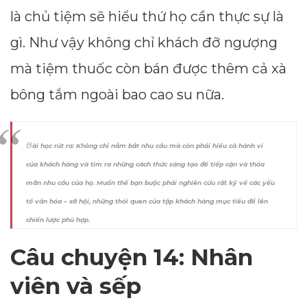
là chủ tiệm sẽ hiểu thứ họ cần thực sự là
gì. Như vậy không chỉ khách đỡ ngượng
mà tiệm thuốc còn bán được thêm cả xà
bông tắm ngoài bao cao su nữa.
B
ài học rút ra: Không chỉ nắm bắt nhu cầu mà còn phải hiểu cả hành vi
của khách hàng và tìm ra những cách thức sáng tạo để tiếp cận và thỏa
mãn nhu cầu của họ. Muốn thế bạn buộc phải nghiên cứu rất kỹ về các yếu
tố văn hóa – xã hội, những thói quen của tập khách hàng mục tiêu để lên
chiến lược phù hợp.
Câu chuyện 14: Nhân
viên và sếp