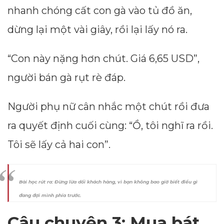
nhanh chóng cất con gà vào tủ đồ ăn,
dừng lại một vài giây, rồi lại lấy nó ra.
“Con này nặng hơn chút. Giá 6,65 USD”,
người bán gà rụt rè đáp.
Người phụ nữ cân nhắc một chút rồi đưa
ra quyết định cuối cùng: “Ồ, tôi nghĩ ra rồi.
Tôi sẽ lấy cả hai con”.
Bài học rút ra: Đừng lừa dối khách hàng, vì bạn không bao giờ biết điều gì
đang đợi mình phía trước.
Câu chuyện 3: Mua bát