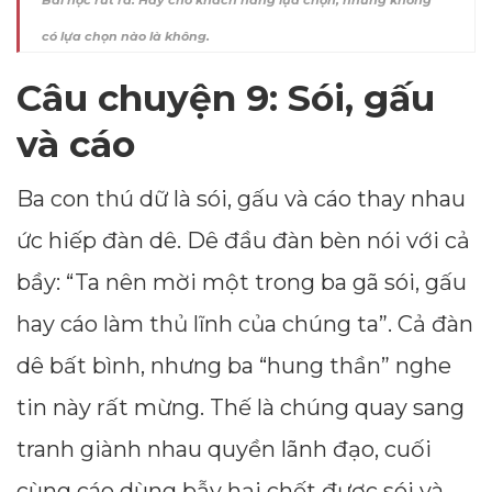
Bài học rút ra: Hãy cho khách hàng lựa chọn, nhưng không
có lựa chọn nào là không.
Câu chuyện 9: Sói, gấu
và cáo
Ba con thú dữ là sói, gấu và cáo thay nhau
ức hiếp đàn dê. Dê đầu đàn bèn nói với cả
bầy: “Ta nên mời một trong ba gã sói, gấu
hay cáo làm thủ lĩnh của chúng ta”. Cả đàn
dê bất bình, nhưng ba “hung thần” nghe
tin này rất mừng. Thế là chúng quay sang
tranh giành nhau quyền lãnh đạo, cuối
cùng cáo dùng bẫy hại chết được sói và