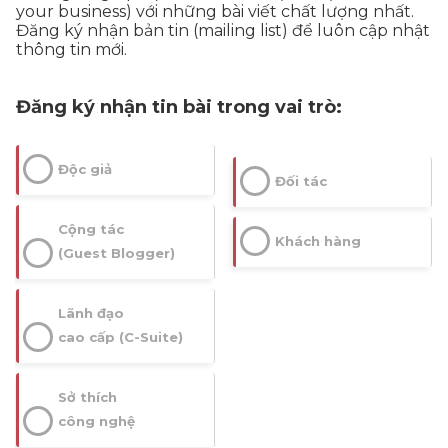
your business) với những bài viết chất lượng nhất.
Đăng ký nhận bản tin (mailing list) để luôn cập nhật
thông tin mới.
Đăng ký nhận tin bài trong vai trò:
Độc giả
Đối tác
Cộng tác
Khách hàng
(Guest Blogger)
Lãnh đạo
cao cấp (C-Suite)
Sở thích
công nghệ