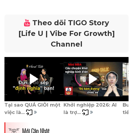
Theo dõi TIGO Story
[Life U | Vibe For Growth]
Channel
Tại sao QUÁ GIỎI một 
Khởi nghiệp 2026: AI 
Burn
việc là... 
là trợ... 
tiền)
Mới Cập Nhật