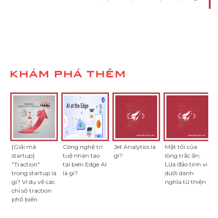
KHÁM PHÁ THÊM
[Giải mã
Công nghệ trí
Jet Analytics là
Mặt tối của
startup]
tuệ nhân tạo
gì?
lòng trắc ẩn:
"Traction"
tại biên Edge AI
Lừa đảo tinh vi
trong startup là
là gì?
dưới danh
gì? Ví dụ về các
nghĩa từ thiện
chỉ số traction
phổ biến