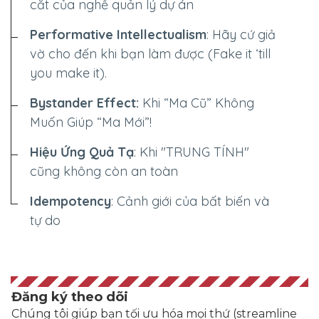
cắt của nghề quản lý dự án
Performative Intellectualism
: Hãy cứ giả
vờ cho đến khi bạn làm được (Fake it ‘till
you make it).
Bystander Effect:
Khi “Ma Cũ” Không
Muốn Giúp “Ma Mới”!
Hiệu Ứng Quả Tạ
: Khi "TRUNG TÍNH"
cũng không còn an toàn
Idempotency
: Cảnh giới của bất biến và
tự do
Đăng ký theo dõi
Chúng tôi giúp bạn tối ưu hóa mọi thứ (streamline