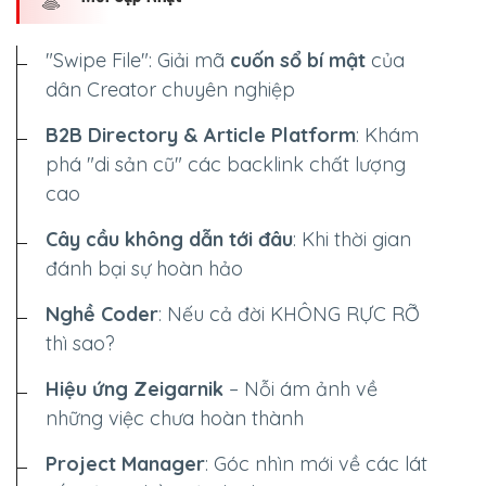
"Swipe File": Giải mã
cuốn sổ bí mật
của
dân Creator chuyên nghiệp
B2B Directory & Article Platform
: Khám
phá "di sản cũ" các backlink chất lượng
cao
Cây cầu không dẫn tới đâu
: Khi thời gian
đánh bại sự hoàn hảo
Nghề Coder
: Nếu cả đời
KHÔNG RỰC RỠ
thì sao?
Hiệu ứng Zeigarnik
– Nỗi ám ảnh về
những việc chưa hoàn thành
Project Manager
: Góc nhìn mới về các lát