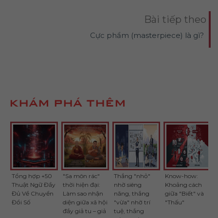
Bài tiếp theo
Cực phẩm (masterpiece) là gì?
KHÁM PHÁ THÊM
Tổng hợp +50
"Sa môn rác"
Thắng "nhỏ"
Know-how:
Thuật Ngữ Đầy
thời hiện đại:
nhờ siêng
Khoảng cách
Đủ Về Chuyển
Làm sao nhận
năng, thắng
giữa "Biết" và
Đổi Số
diện giữa xã hội
"vừa" nhờ trí
"Thấu"
đầy giả tu – giả
tuệ, thắng