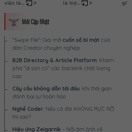
việc là... 
là trợ... 
gì? 
Mới Cập Nhật
"Swipe File": Giải mã
cuốn sổ bí mật
của
dân Creator chuyên nghiệp
B2B Directory & Article Platform
: Khám
phá "di sản cũ" các backlink chất lượng
cao
Cây cầu không dẫn tới đâu
: Khi thời gian
đánh bại sự hoàn hảo
Nghề Coder
: Nếu cả đời
KHÔNG RỰC RỠ
thì sao?
Hiệu ứng Zeigarnik
– Nỗi ám ảnh về