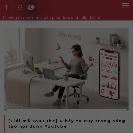
T I G
Moving to new norm with paperless and fully digital
[Giải mã YouTube] 6 bẫy tư duy trong sáng
tạo nội dung Youtube