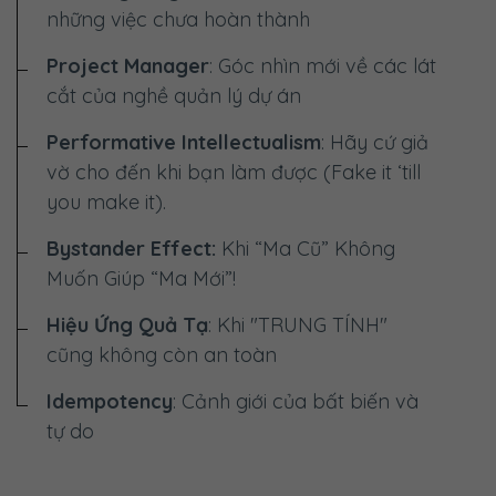
những việc chưa hoàn thành
Project Manager
: Góc nhìn mới về các lát
cắt của nghề quản lý dự án
Performative Intellectualism
: Hãy cứ giả
vờ cho đến khi bạn làm được (Fake it ‘till
you make it).
Bystander Effect:
Khi “Ma Cũ” Không
Muốn Giúp “Ma Mới”!
Hiệu Ứng Quả Tạ
: Khi "TRUNG TÍNH"
cũng không còn an toàn
Idempotency
: Cảnh giới của bất biến và
tự do