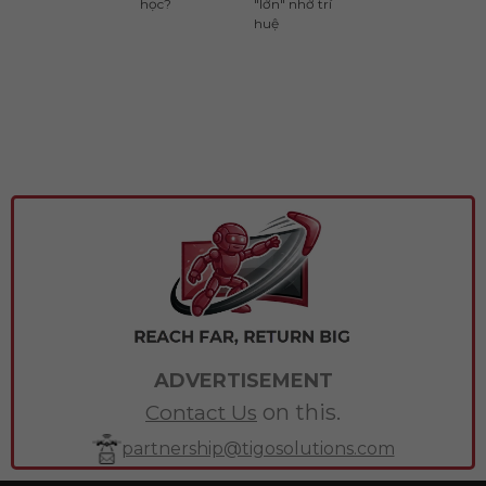
học?
"lớn" nhờ trí
huệ
ADVERTISEMENT
on this.
Contact Us
partnership@tigosolutions.com