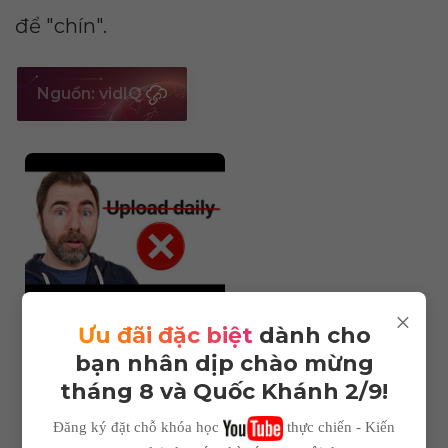
để "chín".
Nguồn: vidIQ
Dimensions
×
Ưu đãi đặc biệt
dành cho
--
bạn nhân dịp chào mừng
tháng 8 và Quốc Khánh 2/9!
Impressions
Đăng ký đặt chỗ khóa học
thực chiến - Kiến