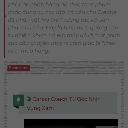
phí. Các nhãn hàng đồ chơi, thực phẩm
hoặc dụng cụ học tập trả tiền cho Creator
để nhân vật "vô tình" tương tác với sản
phẩm của họ. Đây là hình thức quảng cáo
tự nhiên, khiến trẻ em thấy đó là một phần
của câu chuyện thay vì cảm giác bị "chèo
kéo" mua hàng.
Sponsored