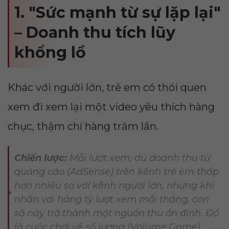
1. "Sức mạnh từ sự lặp lại"
– Doanh thu tích lũy
khổng lồ
Khác với người lớn, trẻ em có thói quen
xem đi xem lại một video yêu thích hàng
chục, thậm chí hàng trăm lần.
Chiến lược:
Mỗi lượt xem, dù doanh thu từ
quảng cáo (AdSense) trên kênh trẻ em thấp
hơn nhiều so với kênh người lớn, nhưng khi
nhân với hàng tỷ lượt xem mỗi tháng, con
số này trở thành một nguồn thu ổn định. Đó
là cuộc chơi về số lượng (Volume Game).