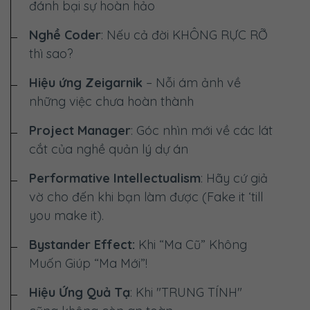
đánh bại sự hoàn hảo
Nghề Coder
: Nếu cả đời
KHÔNG RỰC RỠ
thì sao?
Hiệu ứng Zeigarnik
– Nỗi ám ảnh về
những việc chưa hoàn thành
Project Manager
: Góc nhìn mới về các lát
cắt của nghề quản lý dự án
Performative Intellectualism
: Hãy cứ giả
vờ cho đến khi bạn làm được (Fake it ‘till
you make it).
Bystander Effect:
Khi “Ma Cũ” Không
Muốn Giúp “Ma Mới”!
Hiệu Ứng Quả Tạ
: Khi "TRUNG TÍNH"