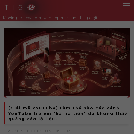
T I G
[Giải mã YouTube] Làm thế nào các kênh
YouTube trẻ em "hái ra tiền" dù không thấy
quảng cáo lộ liễu?
PUBLISHED ON: JUNE 09, 2026