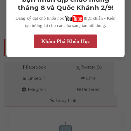
tháng 8 và Quốc Khánh 2/9!
Impressions
Đăng ký đặt chỗ khóa học
thực chiến - Kiến
tạo tương lai cho các nhà sáng tạo nội dung.
--
Khám Phá Khóa Học
CHIA SẺ BÀI VIẾT
Average CTR
Facebook
Twitter (X)
--
LinkedIn
Email
Telegram
Pinterest
Copy Link