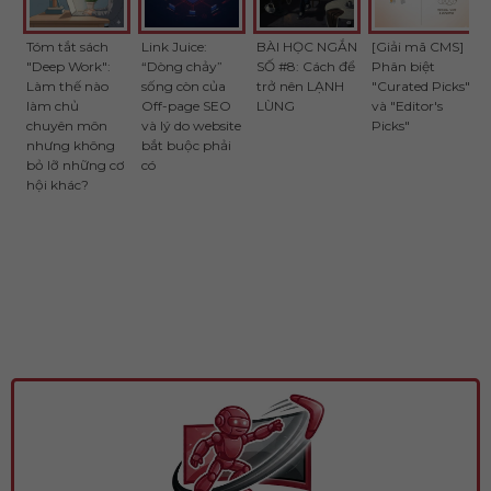
Tóm tắt sách
Link Juice:
BÀI HỌC NGẮN
[Giải mã CMS]
"Deep Work":
“Dòng chảy”
SỐ #8: Cách để
Phân biệt
Làm thế nào
sống còn của
trở nên LẠNH
"Curated Picks"
làm chủ
Off-page SEO
LÙNG
và "Editor's
chuyên môn
và lý do website
Picks"
nhưng không
bắt buộc phải
bỏ lỡ những cơ
có
hội khác?