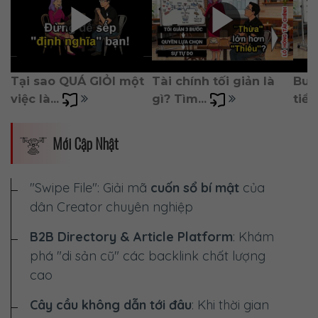
Tại sao QUÁ GIỎI một 
Tài chính tối giản là 
Burn
việc là... 
gì? Tìm... 
tiền)
Mới Cập Nhật
"Swipe File": Giải mã
cuốn sổ bí mật
của
dân Creator chuyên nghiệp
B2B Directory & Article Platform
: Khám
phá "di sản cũ" các backlink chất lượng
cao
Cây cầu không dẫn tới đâu
: Khi thời gian