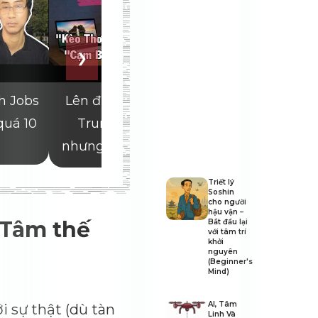
Triết lý
Soshin
cho người
hậu vận –
- Tâm thế
Bắt đầu lại
với tâm trí
khởi
nguyên
(Beginner's
Mind)
AI, Tâm
i sự thật (dù tàn
Linh Và