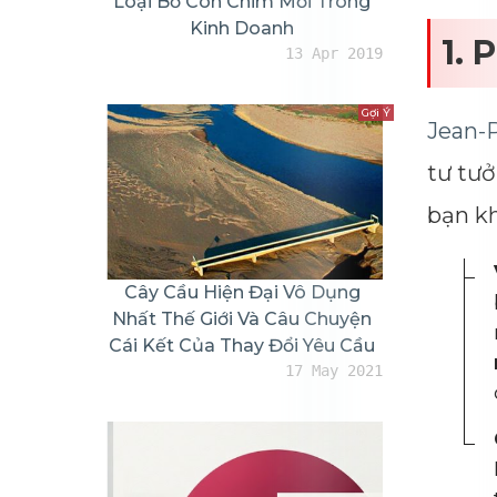
Loại Bỏ Con Chim Mồi Trong
Kinh Doanh
1. 
13 Apr 2019
Gợi Ý
Jean-P
tư tưở
bạn kh
Cây Cầu Hiện Đại Vô Dụng
Nhất Thế Giới Và Câu Chuyện
Cái Kết Của Thay Đổi Yêu Cầu
17 May 2021