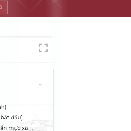
nh)
 bắt đầu)
4. Tự tạo ra giá trị riêng (Thay vì chạy theo chuẩn mực xã hội)