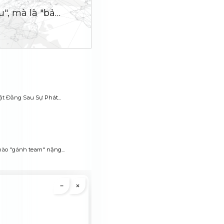
5. Hiện sinh không phải là "liều thuốc giảm đau", mà là "bản đồ hành động"
t Đằng Sau Sự Phát...
nào "gánh team" nặng...