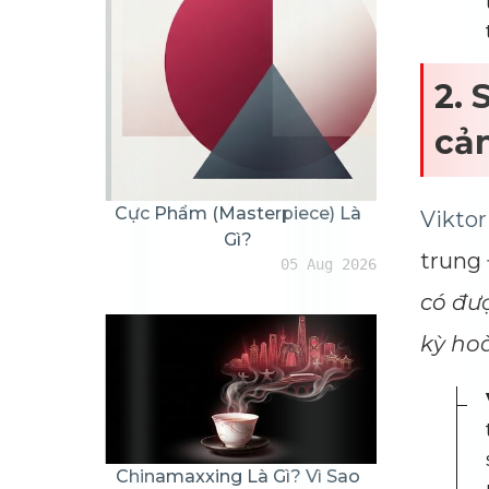
2. 
cả
Cực Phẩm (masterpiece) Là
Viktor
Gì?
trung 
05 Aug 2026
có đượ
kỳ ho
Chinamaxxing Là Gì? Vì Sao