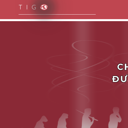
T I G
Smart Solutions for Smart People
C
ĐƯ