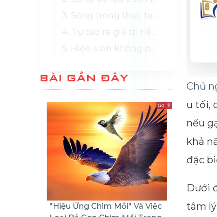
3. Sống trong thực tại (Soshin - Tâm thế người bắt đầu)
4. Tự tạo ra giá trị riêng (Thay vì chạy theo chuẩn mực xã hội)
5. Hiện sinh không phải là "liều thuốc giảm đau", mà là "bản đồ hành động"
BÀI GẦN ĐÂY
Chủ ng
u tối,
Gợi Ý
nếu gạ
khả n
đặc bi
Dưới đ
tâm lý
"Hiệu Ứng Chim Mồi" Và Việc