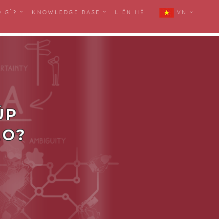
Ó GÌ?
KNOWLEDGE BASE
LIÊN HỆ
VN
ÚP
ÈO?