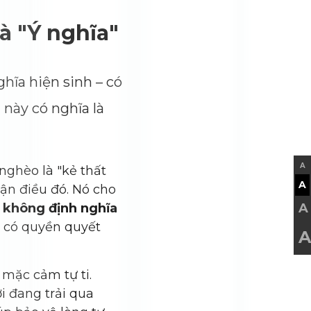
à "Ý nghĩa"
hĩa hiện sinh – có
 này có nghĩa là
A
ghèo là "kẻ thất
A
hận điều đó. Nó cho
ó
không định nghĩa
A
, có quyền quyết
A
 mặc cảm tự ti.
i đang trải qua