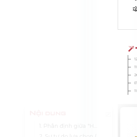
1
1
2
0
1
Nội dung
1. Phân định giữa "Hoàn cảnh" và "Ý nghĩa"
2. Sự tự do lựa chọn (Ngay cả trong nghịch cảnh)