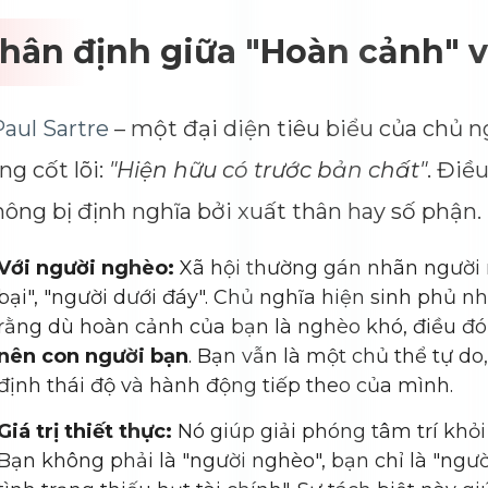
Phân định giữa "Hoàn cảnh" v
aul Sartre
– một đại diện tiêu biểu của chủ ng
ng cốt lõi:
"Hiện hữu có trước bản chất"
. Điều
ông bị định nghĩa bởi xuất thân hay số phận.
Với người nghèo:
Xã hội thường gán nhãn người n
bại", "người dưới đáy". Chủ nghĩa hiện sinh phủ n
rằng dù hoàn cảnh của bạn là nghèo khó, điều đ
nên con người bạn
. Bạn vẫn là một chủ thể tự do
định thái độ và hành động tiếp theo của mình.
Giá trị thiết thực:
Nó giúp giải phóng tâm trí khỏi
Bạn không phải là "người nghèo", bạn chỉ là "ngườ