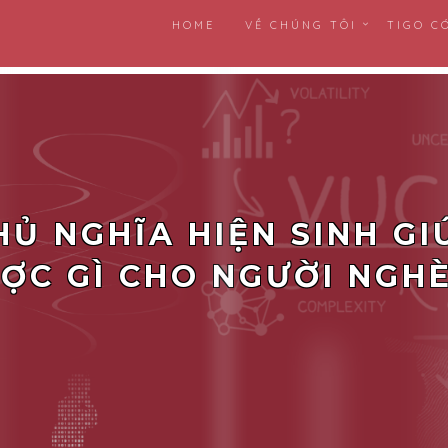
HOME
VỀ CHÚNG TÔI
TIGO C
HỦ NGHĨA HIỆN SINH GI
ỢC GÌ CHO NGƯỜI NGH