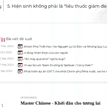
Bài viết đề xuất
2 Mar 2024
Khám Phá Triết Học: Hai Nguyên Lý Cơ Bản và Những Quy Luậ
1 Oct 2025
4 tầng nhận thức của con người
6 Sep 2024
"Ăn mày quá khứ" nghĩa là gì?
7 Feb 2024
Vì sao Scrum Team thường bị Spillover / Carry Over?
1 Sep 2025
Phát triển dự án CNTT cho khối Chính phủ/Nhà nước, vai trò 