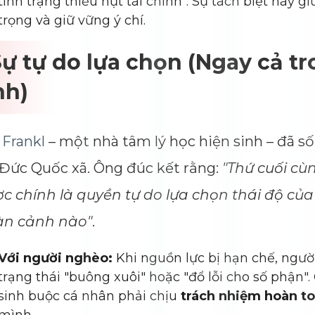
tình trạng thiếu hụt tài chính". Sự tách biệt này g
Dimensions
--
trọng và giữ vững ý chí.
Impressions
--
Average CTR
--
Sự tự do lựa chọn (Ngay cả t
nh)
 Frankl
– một nhà tâm lý học hiện sinh – đã số
Đức Quốc xã. Ông đúc kết rằng:
"Thứ cuối cù
c chính là quyền tự do lựa chọn thái độ củ
àn cảnh nào"
.
Với người nghèo:
Khi nguồn lực bị hạn chế, người
trạng thái "buông xuôi" hoặc "đổ lỗi cho số phận"
sinh buộc cá nhân phải chịu
trách nhiệm hoàn t