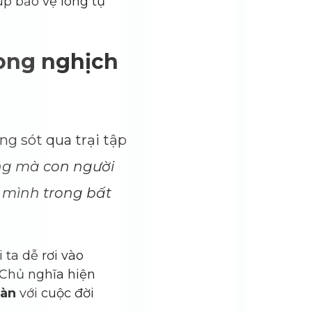
iúp bảo vệ lòng tự
rong nghịch
ng sót qua trại tập
ng mà con người
a mình trong bất
 ta dễ rơi vào
. Chủ nghĩa hiện
oàn
với cuộc đời