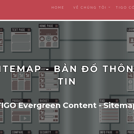
HOME
VỀ CHÚNG TÔI
TIGO C
ITEMAP - BẢN ĐỒ THÔ
TIN
TIGO Evergreen Content - Sitema