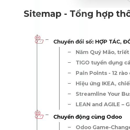
Sitemap - Tổng hợp thô
Chuyển đổi số: HỢP TÁC, 
Năm Quý Mão, triết l
TIGO tuyển dụng các
Pain Points - 12 rà
Hiệu ứng IKEA, chiế
Streamline Your Bus
LEAN and AGILE – Giá
Chuyển động cùng Odoo
Odoo Game-Changer: