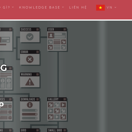
Ó GÌ?
KNOWLEDGE BASE
LIÊN HỆ
VN
NG
p