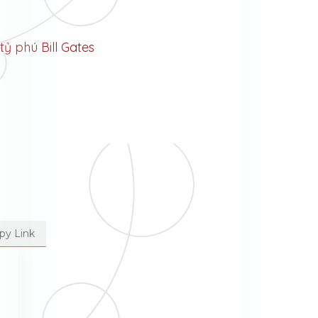
tỷ phú Bill Gates
py Link