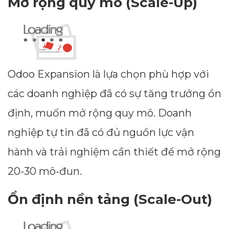
Mở rộng quy mô (Scale-Up)
Odoo Expansion là lựa chọn phù hợp với
các doanh nghiệp đã có sự tăng trưởng ổn
định, muốn mở rộng quy mô. Doanh
nghiệp tự tin đã có đủ nguồn lực vận
hành và trải nghiệm cần thiết để mở rộng
Dimensions
20-30 mô-đun.
--
Ổn định nền tảng (Scale-Out)
Impressions