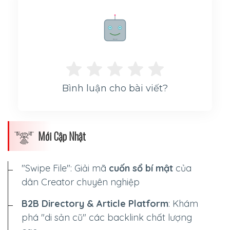
Rate me!
Bình luận cho bài viết?
Mới Cập Nhật
"Swipe File": Giải mã
cuốn sổ bí mật
của
dân Creator chuyên nghiệp
B2B Directory & Article Platform
: Khám
phá "di sản cũ" các backlink chất lượng