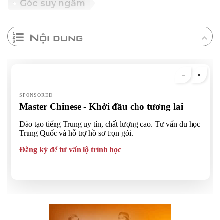
Góc suy ngẫm
Nội dung