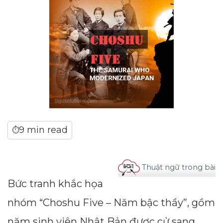
9 min read
⏱
Thuật ngữ trong bài
Bức tranh khắc họa
nhóm “Choshu Five – Năm bậc thầy”, gồm
năm sinh viên Nhật Bản được cử sang