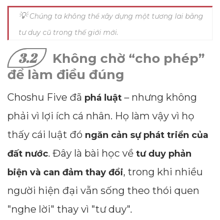
💡
Chúng ta không thể xây dựng một tương lai bằng
tư duy cũ trong thế giới mới.
3.2
Không chờ “cho phép”
để làm điều đúng
Choshu Five đã
– nhưng không
phá luật
phải vì lợi ích cá nhân. Họ làm vậy vì họ
thấy cái luật đó
ngăn cản sự phát triển của
. Đây là bài học về
đất nước
tư duy phản
, trong khi nhiều
biện và can đảm thay đổi
người hiện đại vẫn sống theo thói quen
"nghe lời" thay vì "tư duy".