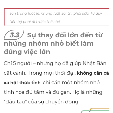
Tôn trọng luật lệ, nhưng luật sai thì phải sửa. Tư duy
tiến bộ phải đi trước thể chế.
3.3
Sự thay đổi lớn đến từ
những nhóm nhỏ biết làm
đúng việc lớn
Chỉ 5 người – nhưng họ đã giúp Nhật Bản
cất cánh. Trong mọi thời đại,
không cần cả
, chỉ cần một nhóm nhỏ
xã hội thức tỉnh
tinh hoa đủ tầm và đủ gan. Họ là những
“đầu tàu” của sự chuyển động.