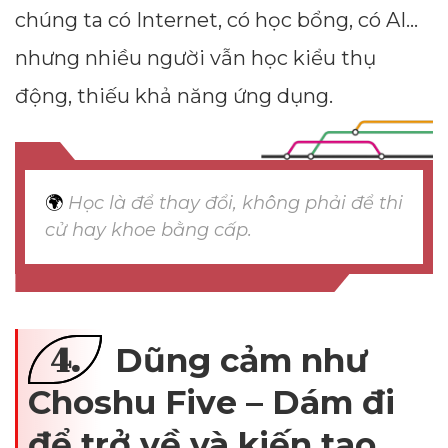
chúng ta có Internet, có học bổng, có AI…
nhưng nhiều người vẫn học kiểu thụ
động, thiếu khả năng ứng dụng.
🌍
Học là để thay đổi, không phải để thi
cử hay khoe bằng cấp.
4.
Dũng cảm như
Choshu Five – Dám đi
để trở về và kiến tạo