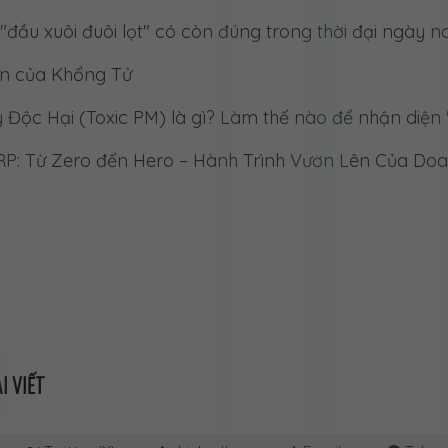
"đầu xuôi đuôi lọt" có còn đúng trong thời đại ngày 
răn của Khổng Tử
 Độc Hại (Toxic PM) là gì? Làm thế nào để nhận diện 
P: Từ Zero đến Hero – Hành Trình Vươn Lên Của Do
 tất cả các chức danh trong lĩnh vực CNTT và Chuyển
ệt Accountable và Responsible?
ếng Anh] Phân biệt "Streamline" và "Optimize"
 Best Fit, Worst Fit, First Fit, Last Fit
I VIẾT
g Potemkin": Ẩn Dụ Về Sự Giả Dối Từ Một Giai Thoại Lị
ược Go-To-Market (GTM) nhanh hơn: Ra thị trường sớ