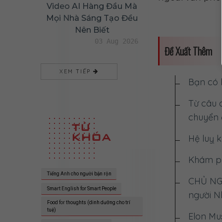
Video AI Hàng Đầu Mà
Mọi Nhà Sáng Tạo Đều
Nên Biết
03 Aug 2026
Đề Xuất Thêm
XEM TIẾP
Bạn có 
Từ câu 
chuyển 
TỪ
KHÓA
Hệ luỵ 
Khám phá
Tiếng Anh cho người bận rộn
CHỦ NGH
Smart English for Smart People
người N
Food for thoughts (dinh dưỡng cho trí
tuệ)
Elon Mus