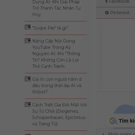
Facebook
Dung AI: Khi Giải Pháp
cuộc
Trở Thành Tác Nhân Tự
Pinterest
Hủy
14 Loại
"Swipe File" là gì?
Notion 
Nâng Cấp Nội Dung
thật sự
YouTube Trong Kỷ
Nguyên AI: Khi "Thông
Xu hướn
Tin" Không Còn Là Lợi
Thế Cạnh Tranh
10 điều 
Giá trị con người nằm ở
đâu trong thời đại AI và
Robot?
Cách Triết Gia Đối Mặt Với
Sự Từ Chối (Diogenes,
Schopenhauer, Epictetus
Tìm k
và Trang Tử)
⚡
Phần mềm qu