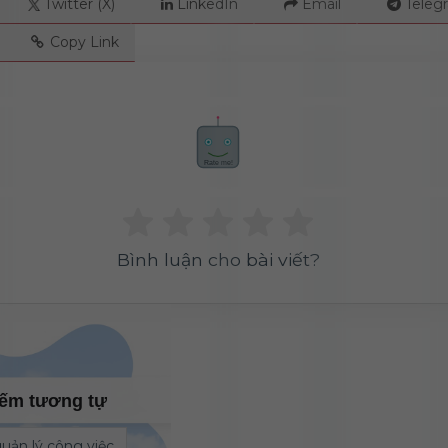
Twitter (X)
LinkedIn
Email
Teleg
Copy Link
 Quyền Lực Trong Quản Lý Dự Án
và Nền kinh tế Template: Từ Cơn sốt "Làm giàu nhanh" 
Rate me!
g phát triển Web trong 5 năm 2020-2025
bất tiện khi ghi chép thu/chi bằng bảng tính Excel
Bình luận cho bài viết?
iếm tương tự
ản lý công việc