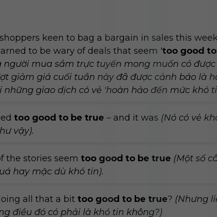
shoppers keen to bag a bargain in sales this we
rned to be wary of deals that seem '
too good to
 người mua sắm trực tuyến mong muốn có được
đợt giảm giá cuối tuần này đã được cảnh báo là 
i những giao dịch có vẻ 'hoàn hảo đến mức khó tin
med
too good to be true
– and it was
(Nó có vẻ khó
hư vậy).
f the stories seem
too good to be true
(Một số c
uá hay mặc dù khó tin).
doing all that a bit
too good to be true
?
(Nhưng li
g điều đó có phải là khó tin không?)