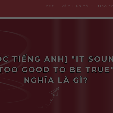
HOME
VỀ CHÚNG TÔI
TIGO C
ỌC TIẾNG ANH] "IT SOU
TOO GOOD TO BE TRUE
NGHĨA LÀ GÌ?