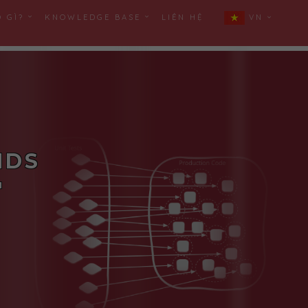
Ó GÌ?
KNOWLEDGE BASE
LIÊN HỆ
VN
NDS
"