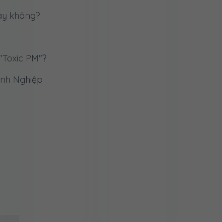
nay không?
"Toxic PM"?
anh Nghiệp
 Đổi Số
ch Sử
m để thắng