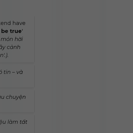
ekend have
 be true
'
 món hời
hãy cảnh
'.).
 tin – và
âu chuyện
ệu làm tất