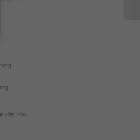
rong
ợng
m việc của