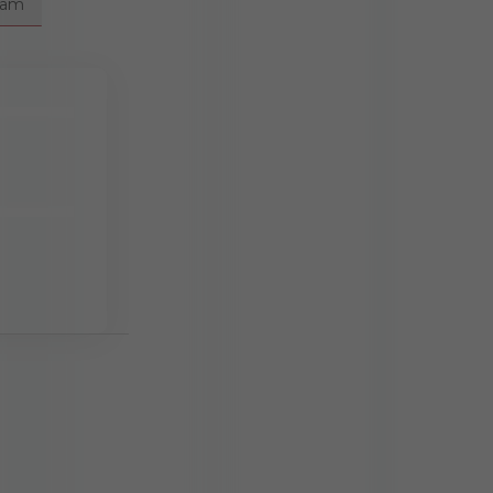
ram
đến Giá trị