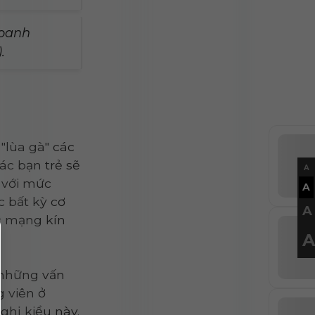
oanh
.
"lùa gà" các
ác bạn trẻ sẽ
A
 với mức
A
 bất kỳ cơ
A
ác mạng kín
A
 những vấn
g viên ở
ghị kiểu này.