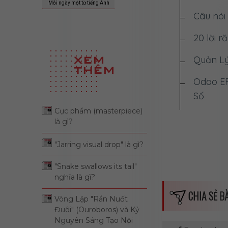
Mỗi ngày một từ tiếng Anh
Câu nói 
20 lời 
XEM
Quản Lý
THÊM
Odoo ER
Số
Cực phẩm (masterpiece)
Từ điển
là gì?
Phân bi
"Jarring visual drop" là gì?
[Học Ti
"Snake swallows its tail"
nghĩa là gì?
Phân biệt
CHIA SẺ BÀ
Vòng Lặp "Rắn Nuốt
🏘️ "Làn
Đuôi" (Ouroboros) và Kỷ
Nguyên Sáng Tạo Nội
Chiến l