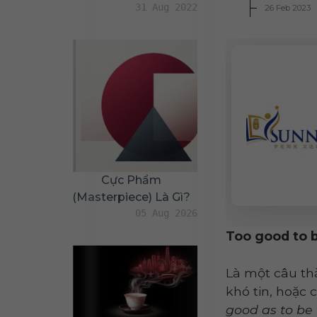
31 Aug 2022
26 Feb 2023
Cực Phẩm
(masterpiece) Là Gì?
05 Aug 2026
Too good to 
Là một câu thà
khó tin, hoặc 
good as to be