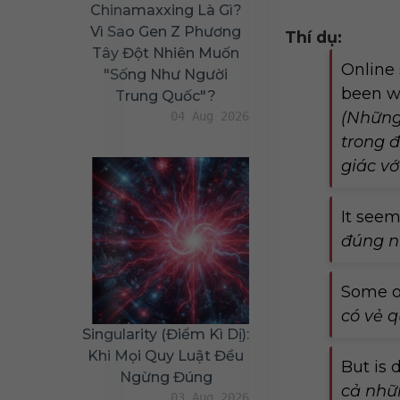
Chinamaxxing Là Gì?
Vì Sao Gen Z Phương
Thí dụ:
Tây Đột Nhiên Muốn
Online 
"sống Như Người
been wa
Trung Quốc"?
(Những
04 Aug 2026
trong 
giác vớ
It see
đúng n
Some o
có vẻ q
Singularity (Điểm Kì Dị):
Khi Mọi Quy Luật Đều
But is 
Ngừng Đúng
cả nhữn
03 Aug 2026