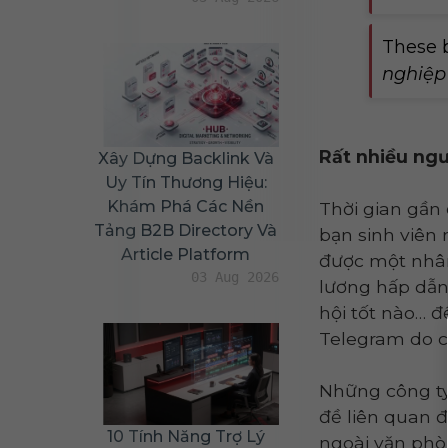
These 
nghiệp 
Rất nhiều ngư
Xây Dựng Backlink Và
Uy Tín Thương Hiệu:
Khám Phá Các Nền
Thời gian gần
Tảng B2B Directory Và
bạn sinh viên 
Article Platform
được một nhân
03 Aug 2026
lương hấp dẫn
hội tốt nào… đ
Telegram do c
Những công ty
đề liên quan 
10 Tính Năng Trợ Lý
ngoài văn phòn