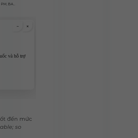
PM, BA...
 tốt đến mức
able; so