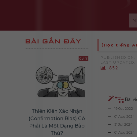
BÀI GẦN ĐÂY
[Học tiếng A
PUBLISHED ON: 
Gợi Ý
LAST UPDATED: 
852
Bài v
19 Oct 2022
Thiên Kiến Xác Nhận
01 Aug 2024
(Confirmation Bias) Có
31 Jul 2024
Phải Là Một Dạng Bảo
Thủ?
01 Aug 2024