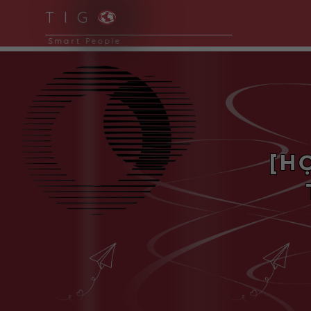
T I G
Smart Solutions for Smart People
[H