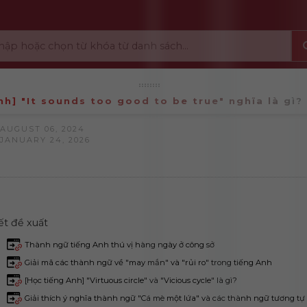
nh] "It sounds too good to be true" nghĩa là gì?
AUGUST 06, 2024
JANUARY 24, 2026
iết đề xuất
Thành ngữ tiếng Anh thú vị hàng ngày ở công sở
Giải mã các thành ngữ về "may mắn" và "rủi ro" trong tiếng Anh
[Học tiếng Anh] "Virtuous circle" và "Vicious cycle" là gì?
Giải thích ý nghĩa thành ngữ "Cá mè một lứa" và các thành ngữ tương tự t