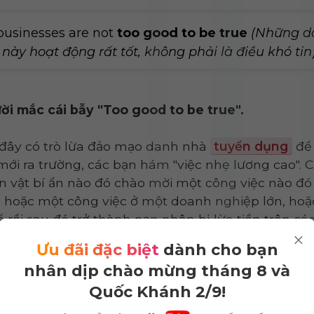
businesses are not
too good to be true
(Những d
này hoạt động rất tốt, không phải là điều khó tin)
ời mắc cái bẫy "Too good to be true".
 đây có trò lừa đảo mạo danh nhà
tuyển dụng
để 
mới ra trường, các bạn hám "việc nhẹ lương cao". C
 vật bí ẩn nào đó chào mời một công việc nào đó
 hoặc một công việc ở một doanh nghiệp lớn, hoặc
ể rồi sau đó trở thành nạn nhân bị lừa tiền trên c
×
húng tạo ra.
Ưu đãi đặc biệt
dành cho bạn
nhân dịp chào mừng tháng 8 và
 có hoạt động kinh doanh tử tế sẽ luôn giao dịch
Quốc Khánh 2/9!
đến tuyển dụng ở văn phòng làm việc, việc hẹn ứn
g là rất bất thường, cần cận trọng với những đề n