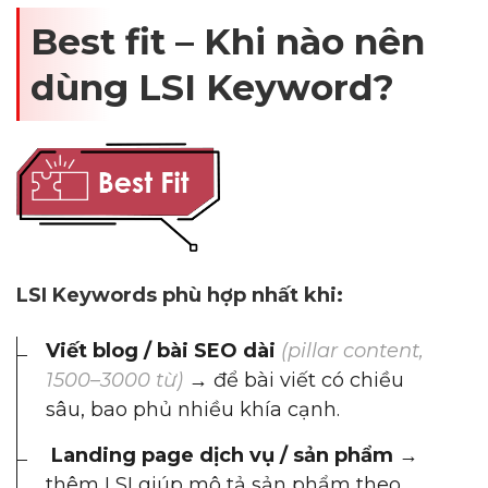
Best fit – Khi nào nên
dùng LSI Keyword?
LSI Keywords phù hợp nhất khi:
Viết blog / bài SEO dài
(pillar content,
1500–3000 từ)
→ để bài viết có chiều
sâu, bao phủ nhiều khía cạnh.
Landing page dịch vụ / sản phẩm
→
thêm LSI giúp mô tả sản phẩm theo