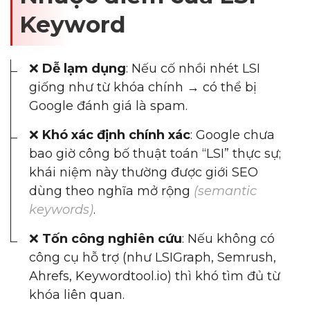
Keyword
❌
Dễ lạm dụng
: Nếu cố nhồi nhét LSI
giống như từ khóa chính → có thể bị
Google đánh giá là spam.
❌
Khó xác định chính xác
: Google chưa
bao giờ công bố thuật toán “LSI” thực sự;
khái niệm này thường được giới SEO
dùng theo nghĩa mở rộng
(semantic
keywords)
.
❌
Tốn công nghiên cứu
: Nếu không có
công cụ hỗ trợ (như LSIGraph, Semrush,
Ahrefs, Keywordtool.io) thì khó tìm đủ từ
khóa liên quan.