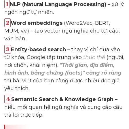
NLP (Natural Language Processing)
– xử lý
ngôn ngữ tự nhiên.
Word embeddings
(Word2Vec, BERT,
MUM, v.v.) – tạo vector ngữ nghĩa cho từ, câu,
văn bản.
Entity-based search
– thay vì chỉ dựa vào
từ khóa, Google tập trung vào
thực thể
(người,
nơi chốn, khái niệm).
"Thời gian, địa điểm,
hình ảnh, bằng chứng (facts)" càng rõ ràng
thì bài viết của bạn càng được nhiều độc giả
yêu thích.
Semantic Search & Knowledge Graph
–
hiểu mối quan hệ ngữ nghĩa và cung cấp câu
trả lời trực tiếp.