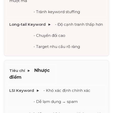
mượt mà
			- Tránh keyword stuffing
- Độ cạnh tranh thấp hơn
			- Chuyển đổi cao
			- Target nhu cầu rõ ràng
Nhược 
điểm
- Khó xác định chính xác
			- Dễ lạm dụng → spam