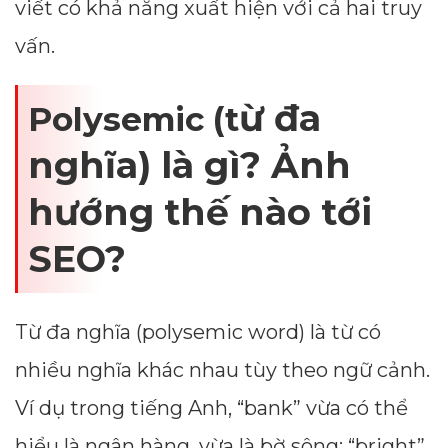
viết có khả năng xuất hiện với cả hai truy
vấn.
ừ đa
Polysemic (t
nghĩa) là gì? Ảnh
hướng thế nào tới
SEO?
Từ đa nghĩa (polysemic word) là từ có
nhiều nghĩa khác nhau tùy theo ngữ cảnh.
Ví dụ trong tiếng Anh, “bank” vừa có thể
hiểu là ngân hàng, vừa là bờ sông; “bright”