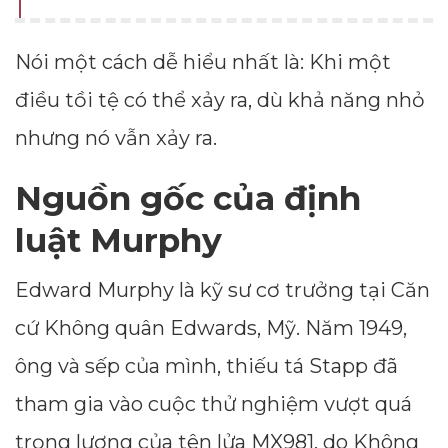
Nói một cách dễ hiểu nhất là: Khi một
điều tồi tệ có thể xảy ra, dù khả năng nhỏ
nhưng nó vẫn xảy ra.
Nguồn gốc của định
luật Murphy
Edward Murphy là kỹ sư cơ trưởng tại Căn
Dimensions
cứ Không quân Edwards, Mỹ. Năm 1949,
--
ông và sếp của mình, thiếu tá Stapp đã
tham gia vào cuộc thử nghiệm vượt quá
trọng lượng của tên lửa MX981, do Không
Impressions