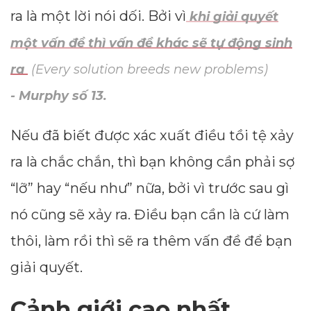
ra là một lời nói dối. Bởi vì
khi giải quyết
một vấn đề thì vấn đề khác sẽ tự động sinh
ra
(Every solution breeds new problems)
- Murphy số 13.
Nếu đã biết được xác xuất điều tồi tệ xảy
ra là chắc chắn, thì bạn không cần phải sợ
“lỡ” hay “nếu như” nữa, bởi vì trước sau gì
nó cũng sẽ xảy ra. Điều bạn cần là cứ làm
thôi, làm rồi thì sẽ ra thêm vấn đề để bạn
giải quyết.
Cảnh giới cao nhất