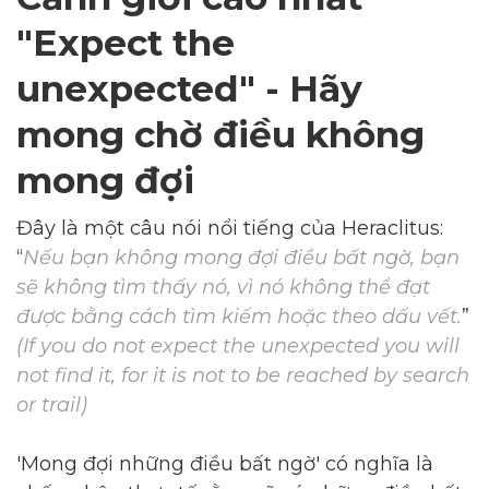
"Expect the
unexpected" - Hãy
mong chờ điều không
mong đợi
Đây là một câu nói nổi tiếng của Heraclitus:
“
Nếu bạn không mong đợi điều bất ngờ, bạn
sẽ không tìm thấy nó, vì nó không thể đạt
được bằng cách tìm kiếm hoặc theo dấu vết.
”
(If you do not expect the unexpected you will
not find it, for it is not to be reached by search
or trail)
​'Mong đợi những điều bất ngờ' có nghĩa là