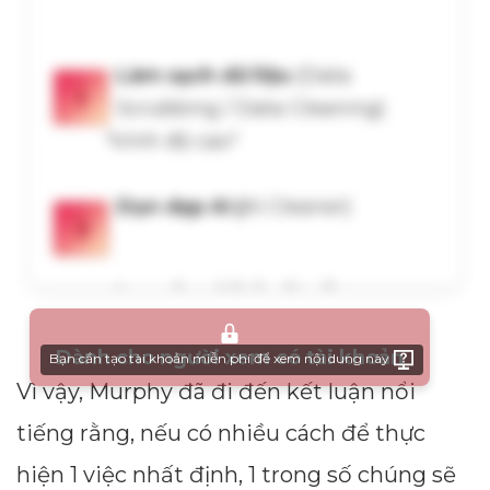
Dành cho người xem có tài khoản
Bạn cần tạo tài khoản miễn phí để xem nội dung này
Vì vậy, Murphy đã đi đến kết luận nổi
tiếng rằng, nếu có nhiều cách để thực
hiện 1 việc nhất định, 1 trong số chúng sẽ