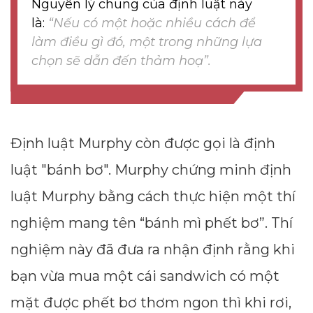
Nguyên lý chung của định luật này
là:
“Nếu có một hoặc nhiều cách để
làm điều gì đó, một trong những lựa
chọn sẽ dẫn đến thảm hoạ”.
Định luật Murphy còn được gọi là định
luật "bánh bơ". Murphy chứng minh định
luật Murphy bằng cách thực hiện một thí
nghiệm mang tên “bánh mì phết bơ”. Thí
nghiệm này đã đưa ra nhận định rằng khi
bạn vừa mua một cái sandwich có một
mặt được phết bơ thơm ngon thì khi rơi,