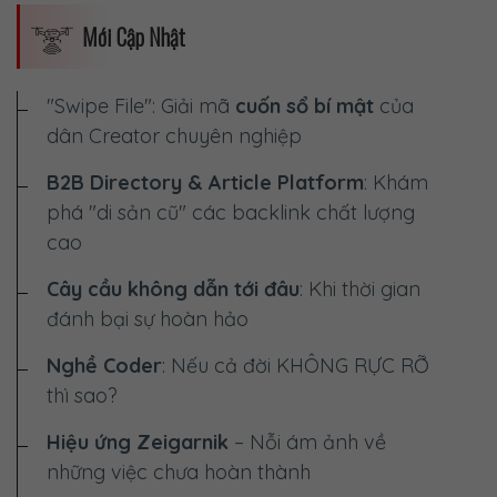
Mới Cập Nhật
"Swipe File": Giải mã
cuốn sổ bí mật
của
dân Creator chuyên nghiệp
B2B Directory & Article Platform
: Khám
phá "di sản cũ" các backlink chất lượng
cao
Cây cầu không dẫn tới đâu
: Khi thời gian
đánh bại sự hoàn hảo
Nghề Coder
: Nếu cả đời
KHÔNG RỰC RỠ
thì sao?
Hiệu ứng Zeigarnik
– Nỗi ám ảnh về
những việc chưa hoàn thành