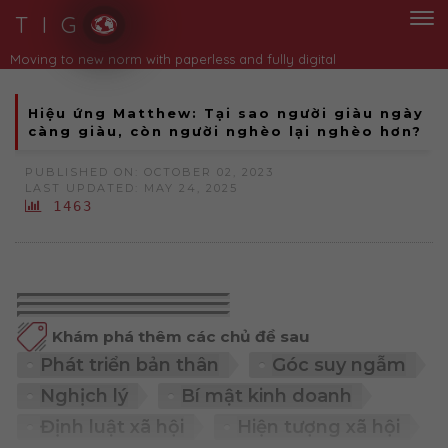
T I G
Moving to new norm with paperless and fully digital
Hiệu ứng Matthew: Tại sao người giàu ngày
càng giàu, còn người nghèo lại nghèo hơn?
PUBLISHED ON: OCTOBER 02, 2023
LAST UPDATED: MAY 24, 2025
1463
Khám phá thêm các chủ đề sau
Phát triển bản thân
Góc suy ngẫm
Nghịch lý
Bí mật kinh doanh
Định luật xã hội
Hiện tượng xã hội