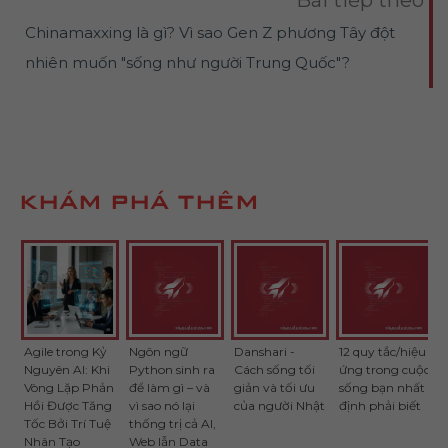
Bài tiếp theo
Chinamaxxing là gì? Vì sao Gen Z phương Tây đột
nhiên muốn "sống như người Trung Quốc"?
KHÁM PHÁ THÊM
Agile trong Kỷ
Ngôn ngữ
Danshari -
12 quy tắc/hiệu
Nguyên AI: Khi
Python sinh ra
Cách sống tối
ứng trong cuộc
Vòng Lặp Phản
để làm gì – và
giản và tối ưu
sống bạn nhất
Hồi Được Tăng
vì sao nó lại
của người Nhật
định phải biết
Tốc Bởi Trí Tuệ
thống trị cả AI,