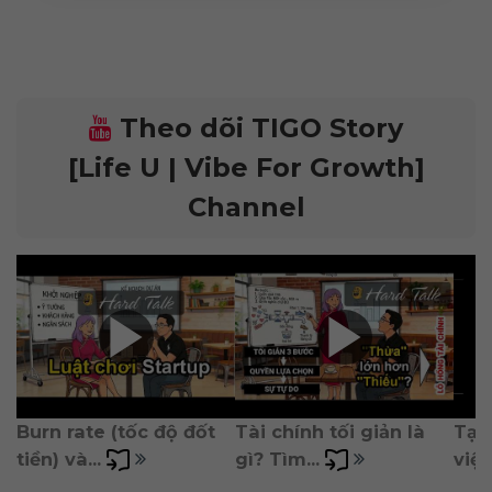
Theo dõi TIGO Story
[Life U | Vibe For Growth]
Channel
Burn rate (tốc độ đốt 
Tài chính tối giản là 
Tại
tiền) và... 
gì? Tìm... 
việc 