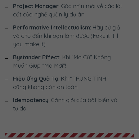
Project Manager
: Góc nhìn mới về các lát
cắt của nghề quản lý dự án
Performative Intellectualism
: Hãy cứ giả
vờ cho đến khi bạn làm được (Fake it ‘till
you make it).
Bystander Effect:
Khi “Ma Cũ” Không
Muốn Giúp “Ma Mới”!
Hiệu Ứng Quả Tạ
: Khi "TRUNG TÍNH"
cũng không còn an toàn
Idempotency
: Cảnh giới của bất biến và
tự do