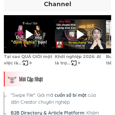
Channel
Tại sao QUÁ GIỎI một 
Khởi nghiệp 2026: AI 
Burn
việc là... 
là trợ... 
tiền)
Mới Cập Nhật
"Swipe File": Giải mã
cuốn sổ bí mật
của
dân Creator chuyên nghiệp
B2B Directory & Article Platform
: Khám