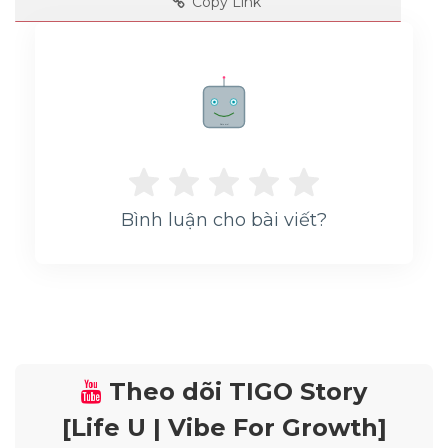
Copy Link
--
Impressions
Rate me!
--
Bình luận cho bài viết?
Average CTR
--
Theo dõi TIGO Story
[Life U | Vibe For Growth]