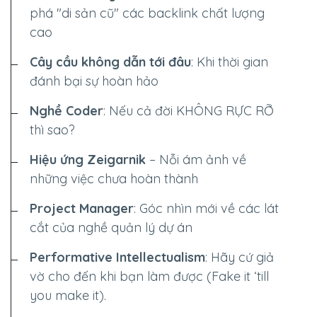
phá "di sản cũ" các backlink chất lượng
cao
Cây cầu không dẫn tới đâu
: Khi thời gian
đánh bại sự hoàn hảo
Nghề Coder
: Nếu cả đời
KHÔNG RỰC RỠ
thì sao?
Hiệu ứng Zeigarnik
– Nỗi ám ảnh về
những việc chưa hoàn thành
Project Manager
: Góc nhìn mới về các lát
cắt của nghề quản lý dự án
Performative Intellectualism
: Hãy cứ giả
vờ cho đến khi bạn làm được (Fake it ‘till
you make it).