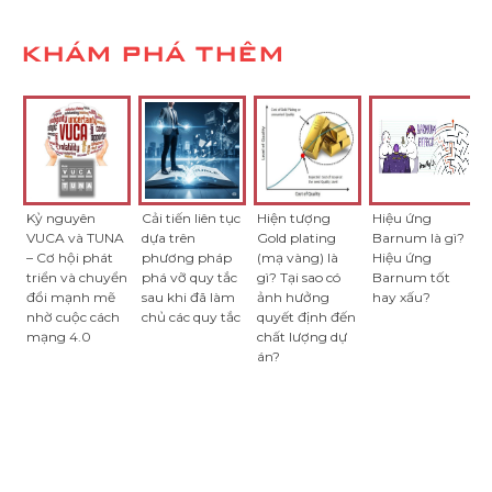
KHÁM PHÁ THÊM
Kỷ nguyên
Cải tiến liên tục
Hiện tượng
Hiệu ứng
VUCA và TUNA
dựa trên
Gold plating
Barnum là gì?
– Cơ hội phát
phương pháp
(mạ vàng) là
Hiệu ứng
triển và chuyển
phá vỡ quy tắc
gì? Tại sao có
Barnum tốt
đổi mạnh mẽ
sau khi đã làm
ảnh hưởng
hay xấu?
nhờ cuộc cách
chủ các quy tắc
quyết định đến
mạng 4.0
chất lượng dự
án?