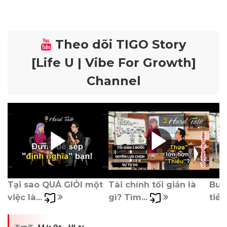
Theo dõi TIGO Story
[Life U | Vibe For Growth]
Channel
Tại sao QUÁ GIỎI một 
Tài chính tối giản là 
Burn
việc là... 
gì? Tìm... 
tiền)