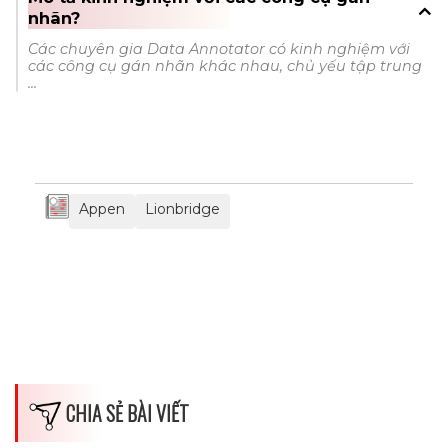
nhãn?
Các chuyên gia Data Annotator có kinh nghiệm với
các công cụ gán nhãn khác nhau, chủ yếu tập trung
...
Appen
Lionbridge
CHIA SẺ BÀI VIẾT