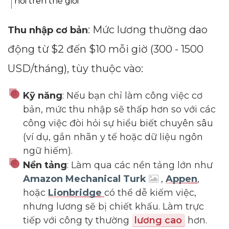
nơi trên thế giới
: Mức lương thường dao
Thu nhập cơ bản
động từ $2 đến $10 mỗi giờ (300 - 1500
USD/tháng), tùy thuộc vào:
Kỹ năng
: Nếu bạn chỉ làm công việc cơ
bản, mức thu nhập sẽ thấp hơn so với các
công việc đòi hỏi sự hiểu biết chuyên sâu
(ví dụ, gắn nhãn y tế hoặc dữ liệu ngôn
ngữ hiếm).
Nền tảng
: Làm qua các nền tảng lớn như
Amazon Mechanical Turk
,
Appen
,
hoặc
Lionbridge
có thể dễ kiếm việc,
nhưng lương sẽ bị chiết khấu. Làm trực
tiếp với công ty thường
lương cao
hơn.