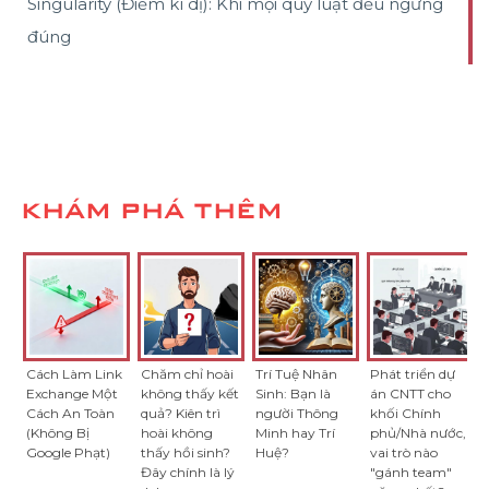
Singularity (Điểm kì dị): Khi mọi quy luật đều ngừng
đúng
KHÁM PHÁ THÊM
Cách Làm Link
Chăm chỉ hoài
Trí Tuệ Nhân
Phát triển dự
Exchange Một
không thấy kết
Sinh: Bạn là
án CNTT cho
Cách An Toàn
quả? Kiên trì
người Thông
khối Chính
(Không Bị
hoài không
Minh hay Trí
phủ/Nhà nước,
Google Phạt)
thấy hồi sinh?
Huệ?
vai trò nào
Đây chính là lý
"gánh team"