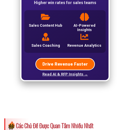
Các Chủ Đề Được Quan Tâm Nhiều Nhất