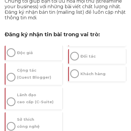
Chúng tôi giúp bạn tối ưu hóa mọi thứ (streamline
your business) với những bài viết chất lượng nhất.
Đăng ký nhận bản tin (mailing list) để luôn cập nhật
thông tin mới.
Đăng ký nhận tin bài trong vai trò:
Độc giả
Đối tác
Cộng tác
Khách hàng
(Guest Blogger)
Lãnh đạo
cao cấp (C-Suite)
Sở thích
công nghệ