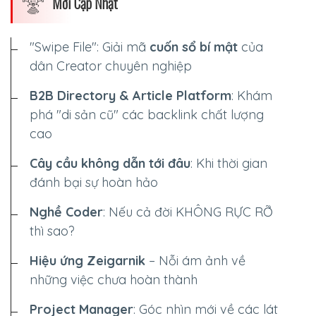
Mới Cập Nhật
"Swipe File": Giải mã
cuốn sổ bí mật
của
dân Creator chuyên nghiệp
B2B Directory & Article Platform
: Khám
phá "di sản cũ" các backlink chất lượng
cao
Cây cầu không dẫn tới đâu
: Khi thời gian
đánh bại sự hoàn hảo
Nghề Coder
: Nếu cả đời
KHÔNG RỰC RỠ
thì sao?
Hiệu ứng Zeigarnik
– Nỗi ám ảnh về
những việc chưa hoàn thành
Project Manager
: Góc nhìn mới về các lát