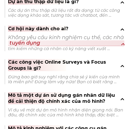
Dự án thu thập dữ liệu là gì?
Các dự án thu thập dữ liệu rất đa dạng: từ các công
việc dạng khảo sát, tương tác với chatbot, đến ...
Cơ hội này dành cho ai?
Không yêu cầu kinh nghiệm cụ thể, các nhà
tuyển dụng
tìm kiếm những cá nhân có kỹ năng viết xuất ...
Các công việc Online Surveys và Focus
Groups là gì?
Đừng bao giờ suy nghĩ rằng chia sẻ ý kiến của mình
là miễn phí! Đừng làm vậy nữa! Bạn có biết rằng ...
Mô tả một dự án sử dụng gán nhãn dữ liệu
để cải thiện độ chính xác của mô hình?
Ví dụ về một dự án mô hình nhận diện giọng nói. Ban
đầu, độ chính xác của mô hình khá thấp, đặc biệt ...
Mô tả kinh nghiệm với các công cụ gán