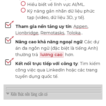
Hiểu biết về lĩnh vực AI/ML.
Kỹ năng gắn nhãn dữ liệu phức
tạp (video, dữ liệu 3D, y tế).
Tham gia nền tảng uy tín
:
Appen
,
Lionbridge
,
Remotasks
,
Toloka
...
Nâng cao khả năng ngoại ngữ
: Các dự
án đa ngôn ngữ (đặc biệt là tiếng Anh)
thường trả
lương cao
hơn.
Kết nối trực tiếp với công ty
: Tìm kiếm
công việc qua LinkedIn hoặc các trang
tuyển dụng quốc tế.
Kiến thức nền tảng cần có