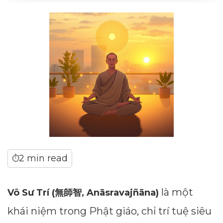
2 min read
⏱
là một
Vô Sư Trí (無師智, Anāsravajñāna)
khái niệm trong Phật giáo, chỉ trí tuệ siêu