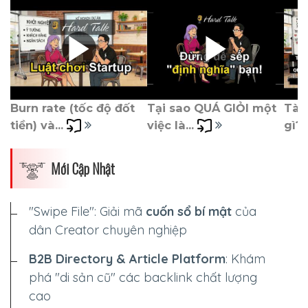
Burn rate (tốc độ đốt 
Tại sao QUÁ GIỎI một 
Tài 
Dimensions
tiền) và... 
việc là... 
gì? 
--
Mới Cập Nhật
"Swipe File": Giải mã
cuốn sổ bí mật
của
Impressions
dân Creator chuyên nghiệp
--
B2B Directory & Article Platform
: Khám
phá "di sản cũ" các backlink chất lượng
cao
Average CTR