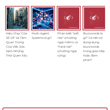
Hiệu Ứng ‘Cửa
Multi-Agent
Phân biệt "soft
Buzzwords là
Sổ Vỡ’ Và Tầm
Systems là gì?
risk" (chướng
gì? Có nên sử
Quan Trọng
ngại mềm) và
dụng dụng
Của Việc Sửa
"hard risk"
buzzwords
Sạch Những
(chướng ngại
trong giao tiếp
Thói Quen Xấu
cứng)
hoặc đàm
phán?