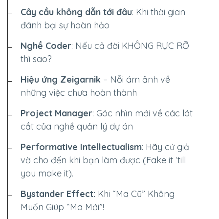
Cây cầu không dẫn tới đâu
: Khi thời gian
đánh bại sự hoàn hảo
--
Nghề Coder
: Nếu cả đời
KHÔNG RỰC RỠ
thì sao?
Hiệu ứng Zeigarnik
– Nỗi ám ảnh về
những việc chưa hoàn thành
Project Manager
: Góc nhìn mới về các lát
cắt của nghề quản lý dự án
Performative Intellectualism
: Hãy cứ giả
vờ cho đến khi bạn làm được (Fake it ‘till
you make it).
Bystander Effect:
Khi “Ma Cũ” Không
Muốn Giúp “Ma Mới”!