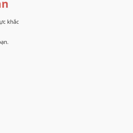
ạn
lực khắc
bạn.